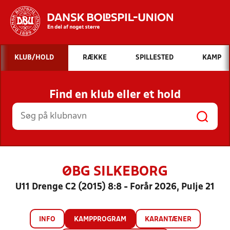
Hvad vil du søge efter?
KLUB/HOLD
RÆKKE
SPILLESTED
KAMP
INDHOLD OG NYHEDER
Find en klub eller et hold
STILLINGER, RESULTATER, KLUBBER OG
HOLD
ØBG SILKEBORG
U11 Drenge C2 (2015) 8:8 - Forår 2026, Pulje 21
INFO
KAMPPROGRAM
KARANTÆNER