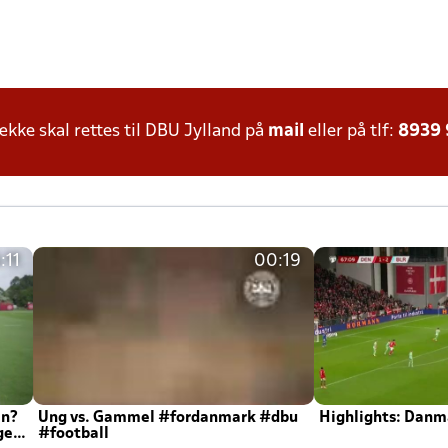
ke skal rettes til DBU Jylland på
mail
eller på tlf:
8939
:11
00:19
en?
Ung vs. Gammel #fordanmark #dbu
Highlights: Danma
ger
#football