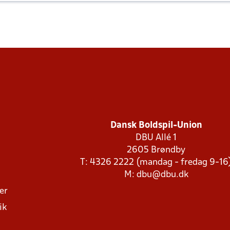
Dansk Boldspil-Union
DBU Allé 1
2605 Brøndby
T: 4326 2222 (mandag - fredag 9-16
M:
dbu@dbu.dk
ger
ik