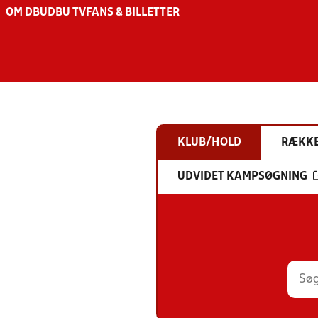
OM DBU
DBU TV
FANS & BILLETTER
KLUB/HOLD
RÆKK
UDVIDET KAMPSØGNING