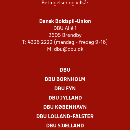
Betingelser og vilkår
Dansk Boldspil-Union
DBU Allé 1
2605 Brøndby
T: 4326 2222 (mandag - fredag 9-16)
M:
dbu@dbu.dk
DBU
DBU BORNHOLM
DBU FYN
DBU JYLLAND
DBU KØBENHAVN
DBU LOLLAND-FALSTER
DBU SJÆLLAND