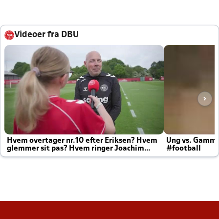
Videoer fra DBU
Hvem overtager nr.10 efter Eriksen? Hvem
Ung vs. Gamm
glemmer sit pas? Hvem ringer Joachim
#football
altid til efter kampe?