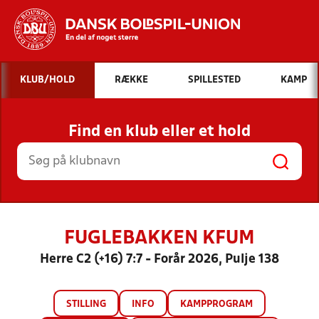
Hvad vil du søge efter?
KLUB/HOLD
RÆKKE
SPILLESTED
KAMP
INDHOLD OG NYHEDER
Find en klub eller et hold
STILLINGER, RESULTATER, KLUBBER OG
HOLD
FUGLEBAKKEN KFUM
Herre C2 (+16) 7:7 - Forår 2026, Pulje 138
STILLING
INFO
KAMPPROGRAM