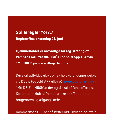
Spiller
egler for7:7
Regionsfinaler søndag 21. juni
Hjemmeholdet er ansvarlige for registrering af
kampens resultat via DBU’s Fodbold App eller via
”Mit DBU” på
www.dbujylland.dk
.
Der skal udfyldes elektronisk holdkort i denne række
via DBU's Fodbold APP eller på
www.dbujylland.dk
-
"Mit DBU" -
HUSK
at der også skal påføres officials.
Kontakt din klub såfremt du ikke har fået tildelt
brugernavn og adgangskode.
Dommerkode 01 - her påsætter DBU Jylland neutrale