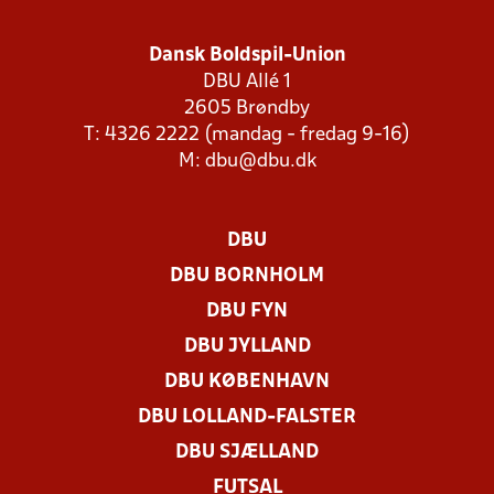
Dansk Boldspil-Union
DBU Allé 1
2605 Brøndby
T: 4326 2222 (mandag - fredag 9-16)
M:
dbu@dbu.dk
DBU
DBU BORNHOLM
DBU FYN
DBU JYLLAND
DBU KØBENHAVN
DBU LOLLAND-FALSTER
DBU SJÆLLAND
FUTSAL