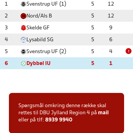
1
Svenstrup UF (1)
5
12
2
Nord/Als B
5
12
3
Skelde GF
5
9
4
Lysabild SG
5
6
5
Svenstrup UF (2)
5
4
!
6
Dybbøl IU
5
1
Spørgsmål omkring denne række skal
rettes til DBU Jylland Region 4 på
mail
eller på tlf:
8939 9940