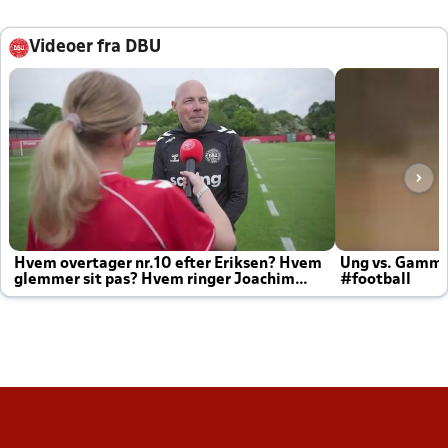
Videoer fra DBU
Hvem overtager nr.10 efter Eriksen? Hvem
Ung vs. Gamm
glemmer sit pas? Hvem ringer Joachim
#football
altid til efter kampe?