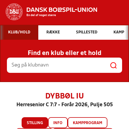
Hvad vil du søge efter?
KLUB/HOLD
RÆKKE
SPILLESTED
KAMP
INDHOLD OG NYHEDER
Find en klub eller et hold
STILLINGER, RESULTATER, KLUBBER OG
HOLD
DYBBØL IU
Herresenior C 7:7 - Forår 2026, Pulje 505
STILLING
INFO
KAMPPROGRAM