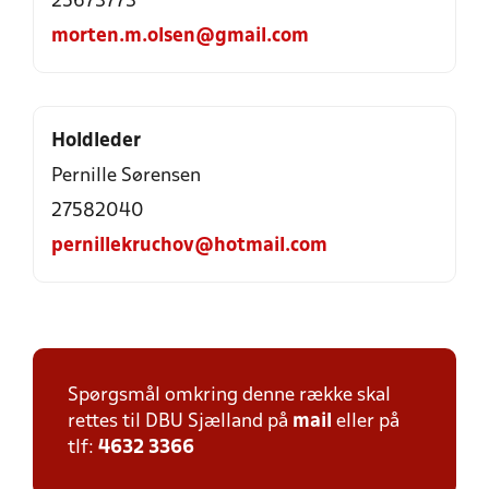
25673773
morten.m.olsen@gmail.com
Holdleder
Pernille Sørensen
27582040
pernillekruchov@hotmail.com
Spørgsmål omkring denne række skal
rettes til DBU Sjælland på
mail
eller på
tlf:
4632 3366