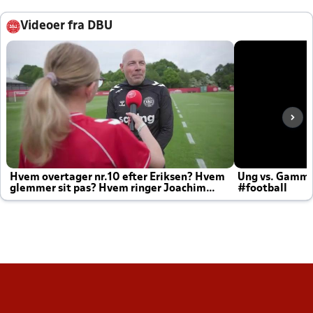
Videoer fra DBU
Hvem overtager nr.10 efter Eriksen? Hvem
Ung vs. Gamm
glemmer sit pas? Hvem ringer Joachim
#football
altid til efter kampe?