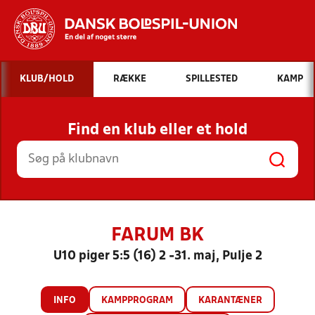
Hvad vil du søge efter?
KLUB/HOLD
RÆKKE
SPILLESTED
KAMP
INDHOLD OG NYHEDER
Find en klub eller et hold
STILLINGER, RESULTATER, KLUBBER OG
HOLD
FARUM BK
U10 piger 5:5 (16) 2 -31. maj, Pulje 2
INFO
KAMPPROGRAM
KARANTÆNER