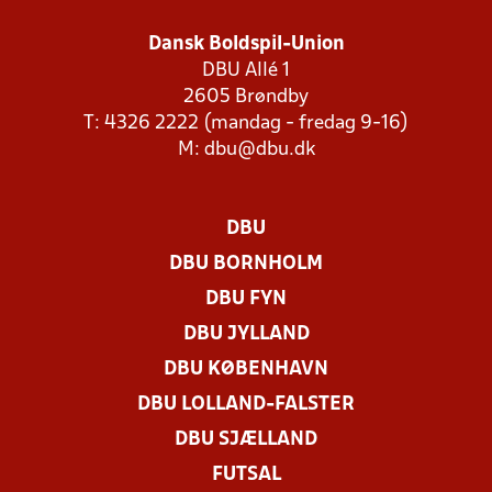
Dansk Boldspil-Union
DBU Allé 1
2605 Brøndby
T: 4326 2222 (mandag - fredag 9-16)
M:
dbu@dbu.dk
DBU
DBU BORNHOLM
DBU FYN
DBU JYLLAND
DBU KØBENHAVN
DBU LOLLAND-FALSTER
DBU SJÆLLAND
FUTSAL