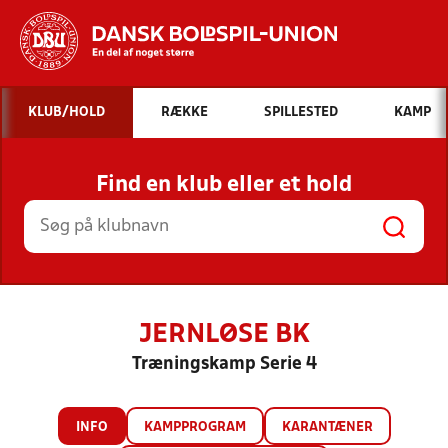
Hvad vil du søge efter?
KLUB/HOLD
RÆKKE
SPILLESTED
KAMP
INDHOLD OG NYHEDER
Find en klub eller et hold
STILLINGER, RESULTATER, KLUBBER OG
HOLD
JERNLØSE BK
Træningskamp Serie 4
INFO
KAMPPROGRAM
KARANTÆNER