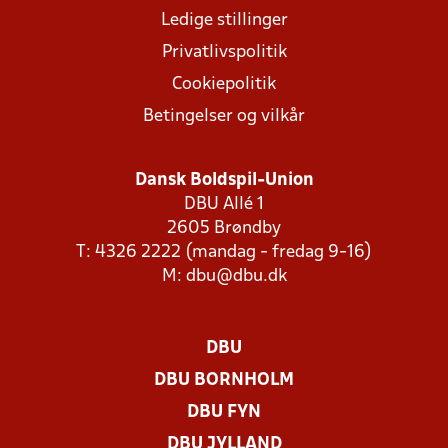
Ledige stillinger
Privatlivspolitik
Cookiepolitik
Betingelser og vilkår
Dansk Boldspil-Union
DBU Allé 1
2605 Brøndby
T: 4326 2222 (mandag - fredag 9-16)
M:
dbu@dbu.dk
DBU
DBU BORNHOLM
DBU FYN
DBU JYLLAND