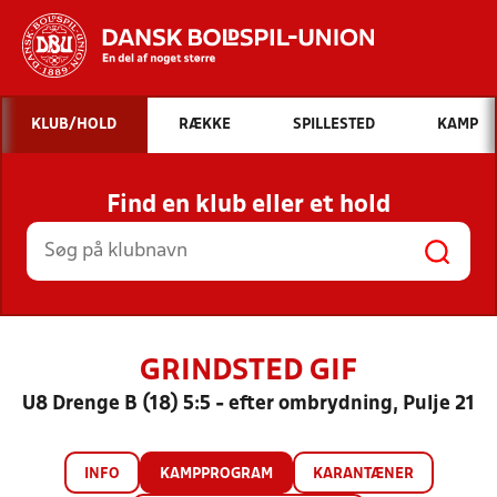
Hvad vil du søge efter?
KLUB/HOLD
RÆKKE
SPILLESTED
KAMP
INDHOLD OG NYHEDER
Find en klub eller et hold
STILLINGER, RESULTATER, KLUBBER OG
HOLD
GRINDSTED GIF
U8 Drenge B (18) 5:5 - efter ombrydning, Pulje 21
INFO
KAMPPROGRAM
KARANTÆNER