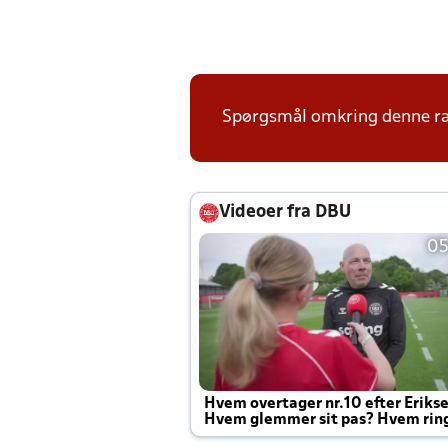
Spørgsmål omkring denne ræk
Videoer fra DBU
05
Hvem overtager nr.10 efter Eriks
Hvem glemmer sit pas? Hvem rin
Joachim altid til efter kampe?