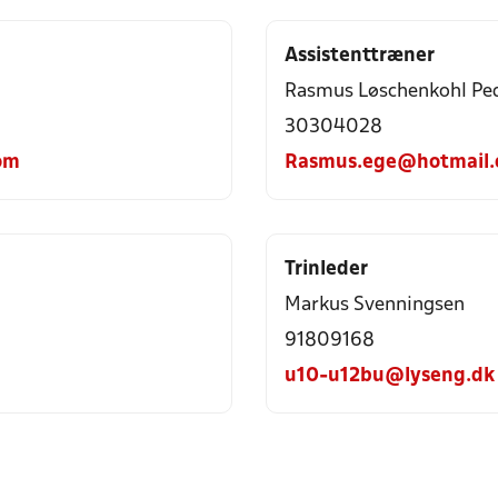
Assistenttræner
Rasmus Løschenkohl Pe
30304028
om
Rasmus.ege@hotmail
Trinleder
Markus Svenningsen
91809168
u10-u12bu@lyseng.dk