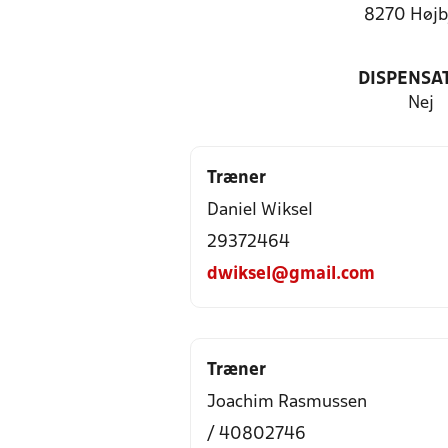
8270 Højb
DISPENSA
Nej
Træner
Daniel Wiksel
29372464
dwiksel@gmail.com
Træner
Joachim Rasmussen
/ 40802746