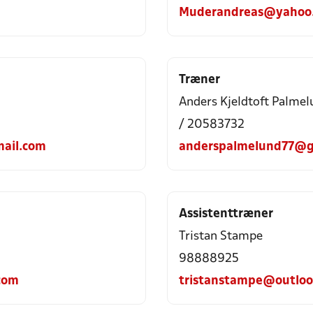
Muderandreas@yahoo
Træner
Anders Kjeldtoft Palmel
/ 20583732
ail.com
anderspalmelund77@g
Assistenttræner
Tristan Stampe
98888925
com
tristanstampe@outloo