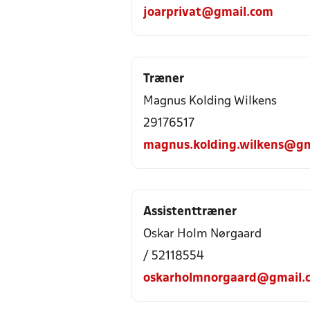
joarprivat@gmail.com
Træner
Magnus Kolding Wilkens
29176517
magnus.kolding.wilkens@gm
Assistenttræner
Oskar Holm Nørgaard
/ 52118554
oskarholmnorgaard@gmail.