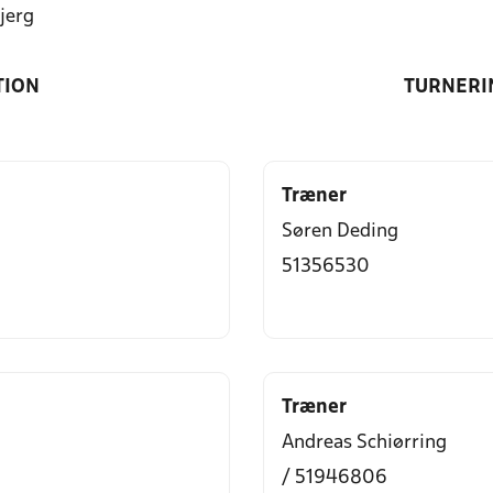
jerg
TION
TURNERI
Træner
Søren Deding
51356530
Træner
Andreas Schiørring
/ 51946806