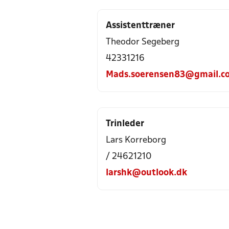
Assistenttræner
Theodor Segeberg
42331216
Mads.soerensen83@gmail.c
Trinleder
Lars Korreborg
/ 24621210
larshk@outlook.dk