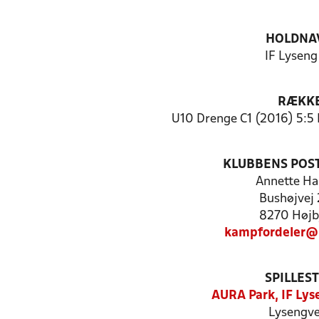
HOLDNA
IF Lyseng 
RÆKK
U10 Drenge C1 (2016) 5:5 
KLUBBENS POS
Annette Ha
Bushøjvej
8270 Højb
kampfordeler@
SPILLES
AURA Park, IF Lys
Lysengve