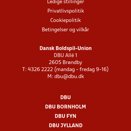
Ledige stillinger
Privatlivspolitik
Cookiepolitik
Betingelser og vilkår
Dansk Boldspil-Union
DBU Allé 1
2605 Brøndby
T: 4326 2222 (mandag - fredag 9-16)
M:
dbu@dbu.dk
DBU
DBU BORNHOLM
DBU FYN
DBU JYLLAND