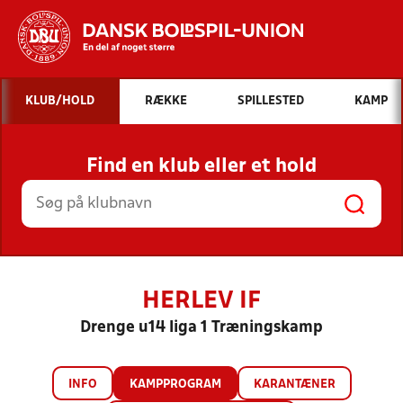
Hvad vil du søge efter?
KLUB/HOLD
RÆKKE
SPILLESTED
KAMP
INDHOLD OG NYHEDER
Find en klub eller et hold
STILLINGER, RESULTATER, KLUBBER OG
HOLD
HERLEV IF
Drenge u14 liga 1 Træningskamp
INFO
KAMPPROGRAM
KARANTÆNER