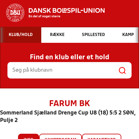
Hvad vil du søge efter?
KLUB/HOLD
RÆKKE
SPILLESTED
KAMP
INDHOLD OG NYHEDER
Find en klub eller et hold
STILLINGER, RESULTATER, KLUBBER OG
HOLD
FARUM BK
Sommerland Sjælland Drenge Cup U8 (18) 5:5 2 SØN,
Pulje 2