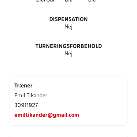
Blå/Gul
Blå
Blå
DISPENSATION
Nej
TURNERINGSFORBEHOLD
Nej
Træner
Emil Tikander
30911927
emiltikander@gmail.com