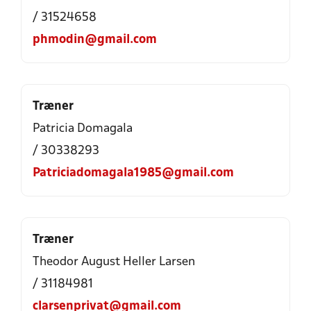
/ 31524658
phmodin@gmail.com
Træner
Patricia Domagala
/ 30338293
Patriciadomagala1985@gmail.com
Træner
Theodor August Heller Larsen
/ 31184981
clarsenprivat@gmail.com