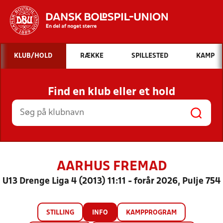
Hvad vil du søge efter?
KLUB/HOLD
RÆKKE
SPILLESTED
KAMP
INDHOLD OG NYHEDER
Find en klub eller et hold
STILLINGER, RESULTATER, KLUBBER OG
HOLD
AARHUS FREMAD
U13 Drenge Liga 4 (2013) 11:11 - forår 2026, Pulje 754
STILLING
INFO
KAMPPROGRAM