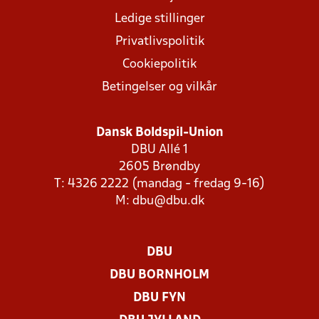
Ledige stillinger
Privatlivspolitik
Cookiepolitik
Betingelser og vilkår
Dansk Boldspil-Union
DBU Allé 1
2605 Brøndby
T: 4326 2222 (mandag - fredag 9-16)
M:
dbu@dbu.dk
DBU
DBU BORNHOLM
DBU FYN