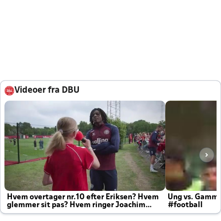
Videoer fra DBU
Hvem overtager nr.10 efter Eriksen? Hvem
Ung vs. Gamm
glemmer sit pas? Hvem ringer Joachim
#football
altid til efter kampe?