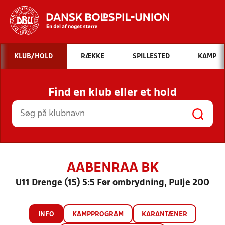
Hvad vil du søge efter?
KLUB/HOLD
RÆKKE
SPILLESTED
KAMP
INDHOLD OG NYHEDER
Find en klub eller et hold
STILLINGER, RESULTATER, KLUBBER OG
HOLD
AABENRAA BK
U11 Drenge (15) 5:5 Før ombrydning, Pulje 200
INFO
KAMPPROGRAM
KARANTÆNER