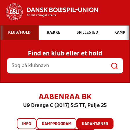
Hvad vil du søge efter?
KLUB/HOLD
RÆKKE
SPILLESTED
KAMP
INDHOLD OG NYHEDER
Find en klub eller et hold
STILLINGER, RESULTATER, KLUBBER OG
HOLD
AABENRAA BK
U9 Drenge C (2017) 5:5 TT, Pulje 25
INFO
KAMPPROGRAM
KARANTÆNER