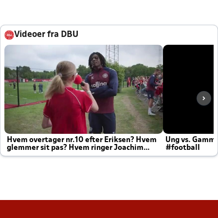
Videoer fra DBU
Hvem overtager nr.10 efter Eriksen? Hvem
Ung vs. Gamm
glemmer sit pas? Hvem ringer Joachim
#football
altid til efter kampe?