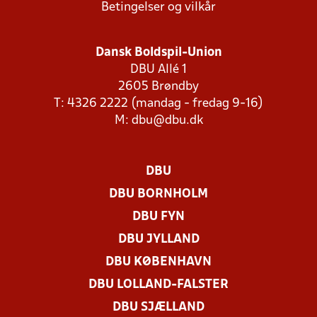
Betingelser og vilkår
Dansk Boldspil-Union
DBU Allé 1
2605 Brøndby
T: 4326 2222 (mandag - fredag 9-16)
M:
dbu@dbu.dk
DBU
DBU BORNHOLM
DBU FYN
DBU JYLLAND
DBU KØBENHAVN
DBU LOLLAND-FALSTER
DBU SJÆLLAND