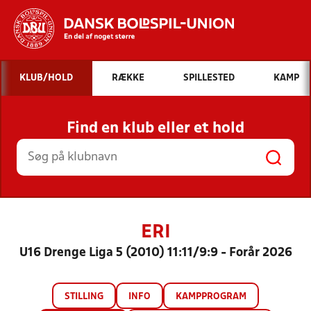
Hvad vil du søge efter?
KLUB/HOLD
RÆKKE
SPILLESTED
KAMP
INDHOLD OG NYHEDER
Find en klub eller et hold
STILLINGER, RESULTATER, KLUBBER OG
HOLD
ERI
U16 Drenge Liga 5 (2010) 11:11/9:9 - Forår 2026
STILLING
INFO
KAMPPROGRAM