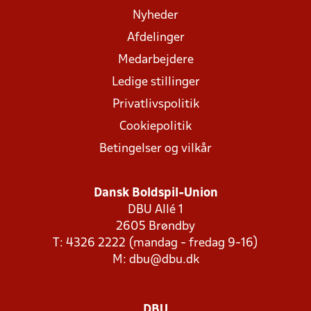
Nyheder
Afdelinger
Medarbejdere
Ledige stillinger
Privatlivspolitik
Cookiepolitik
Betingelser og vilkår
Dansk Boldspil-Union
DBU Allé 1
2605 Brøndby
T: 4326 2222 (mandag - fredag 9-16)
M:
dbu@dbu.dk
DBU