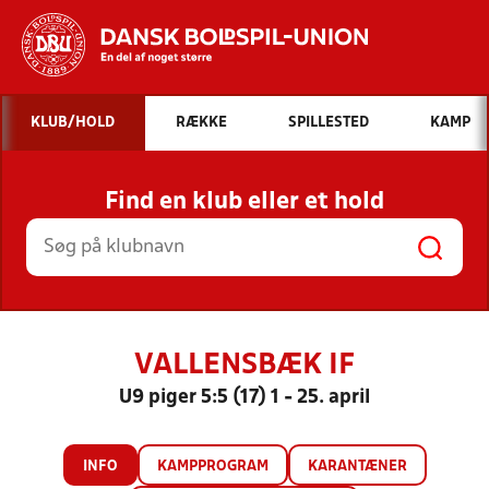
Hvad vil du søge efter?
KLUB/HOLD
RÆKKE
SPILLESTED
KAMP
INDHOLD OG NYHEDER
Find en klub eller et hold
STILLINGER, RESULTATER, KLUBBER OG
HOLD
VALLENSBÆK IF
U9 piger 5:5 (17) 1 - 25. april
INFO
KAMPPROGRAM
KARANTÆNER