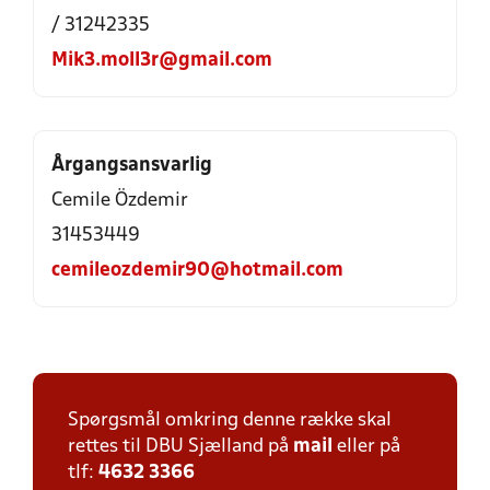
/ 31242335
Mik3.moll3r@gmail.com
Årgangsansvarlig
Cemile Özdemir
31453449
cemileozdemir90@hotmail.com
Spørgsmål omkring denne række skal
rettes til DBU Sjælland på
mail
eller på
tlf:
4632 3366