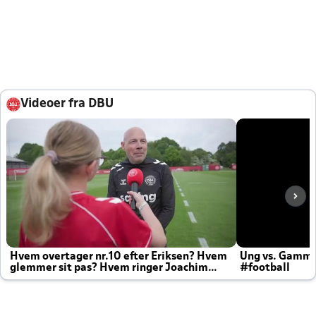
Videoer fra DBU
Hvem overtager nr.10 efter Eriksen? Hvem
Ung vs. Gamm
glemmer sit pas? Hvem ringer Joachim
#football
altid til efter kampe?