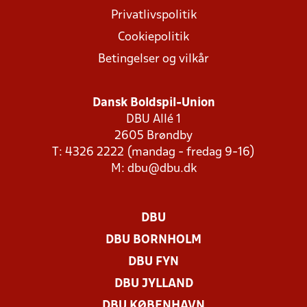
Privatlivspolitik
Cookiepolitik
Betingelser og vilkår
Dansk Boldspil-Union
DBU Allé 1
2605 Brøndby
T: 4326 2222 (mandag - fredag 9-16)
M:
dbu@dbu.dk
DBU
DBU BORNHOLM
DBU FYN
DBU JYLLAND
DBU KØBENHAVN