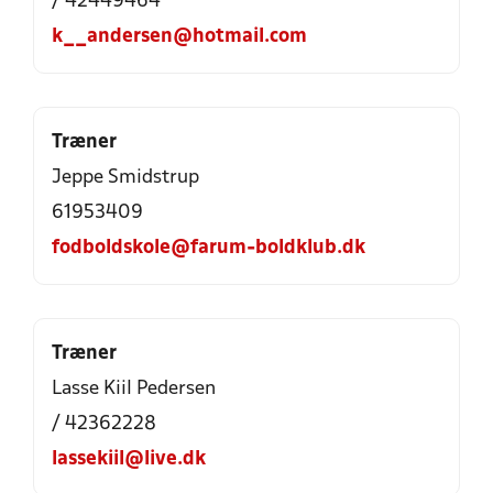
/ 42449464
k__andersen@hotmail.com
Træner
Jeppe Smidstrup
61953409
fodboldskole@farum-boldklub.dk
Træner
Lasse Kiil Pedersen
/ 42362228
lassekiil@live.dk