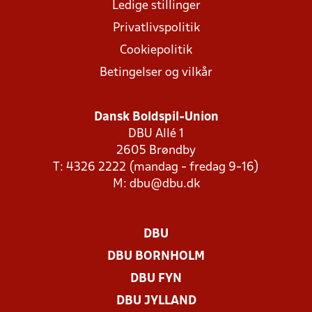
Ledige stillinger
Privatlivspolitik
Cookiepolitik
Betingelser og vilkår
Dansk Boldspil-Union
DBU Allé 1
2605 Brøndby
T: 4326 2222 (mandag - fredag 9-16)
M:
dbu@dbu.dk
DBU
DBU BORNHOLM
DBU FYN
DBU JYLLAND