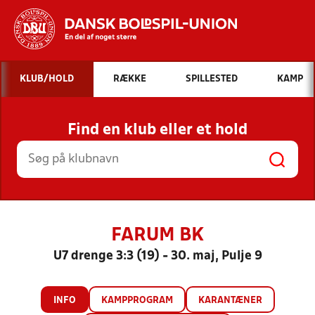
Hvad vil du søge efter?
KLUB/HOLD
RÆKKE
SPILLESTED
KAMP
INDHOLD OG NYHEDER
Find en klub eller et hold
STILLINGER, RESULTATER, KLUBBER OG
HOLD
FARUM BK
U7 drenge 3:3 (19) - 30. maj, Pulje 9
INFO
KAMPPROGRAM
KARANTÆNER