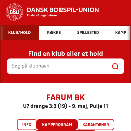
Hvad vil du søge efter?
KLUB/HOLD
RÆKKE
SPILLESTED
KAMP
INDHOLD OG NYHEDER
Find en klub eller et hold
STILLINGER, RESULTATER, KLUBBER OG
HOLD
FARUM BK
U7 drenge 3:3 (19) - 9. maj, Pulje 11
INFO
KAMPPROGRAM
KARANTÆNER