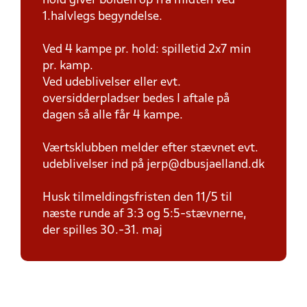
hold giver bolden op fra midten ved
1.halvlegs begyndelse.
Ved 4 kampe pr. hold: spilletid 2x7 min
pr. kamp.
Ved udeblivelser eller evt.
oversidderpladser bedes I aftale på
dagen så alle får 4 kampe.
Værtsklubben melder efter stævnet evt.
udeblivelser ind på jerp@dbusjaelland.dk
Husk tilmeldingsfristen den 11/5 til
næste runde af 3:3 og 5:5-stævnerne,
der spilles 30.-31. maj