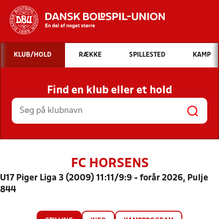
Hvad vil du søge efter?
KLUB/HOLD
RÆKKE
SPILLESTED
KAMP
INDHOLD OG NYHEDER
Find en klub eller et hold
STILLINGER, RESULTATER, KLUBBER OG
HOLD
FC HORSENS
U17 Piger Liga 3 (2009) 11:11/9:9 - forår 2026, Pulje
844