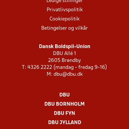
Ledige stillinger
Privatlivspolitik
Cookiepolitik
Betingelser og vilkår
Dansk Boldspil-Union
DBU Allé 1
2605 Brøndby
T: 4326 2222 (mandag - fredag 9-16)
M:
dbu@dbu.dk
DBU
DBU BORNHOLM
DBU FYN
DBU JYLLAND