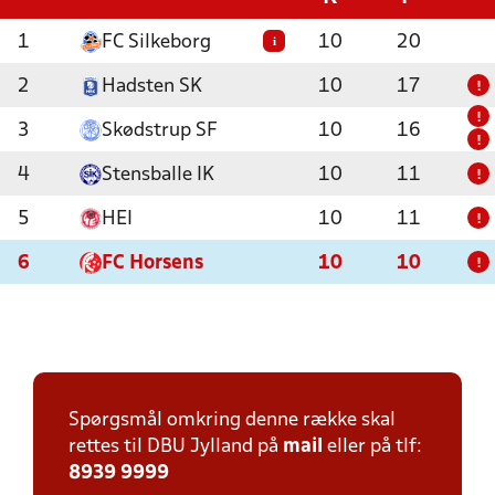
1
FC Silkeborg
10
20
i
2
Hadsten SK
10
17
!
!
3
Skødstrup SF
10
16
!
4
Stensballe IK
10
11
!
5
HEI
10
11
!
6
FC Horsens
10
10
!
Spørgsmål omkring denne række skal
rettes til DBU Jylland på
mail
eller på tlf:
8939 9999