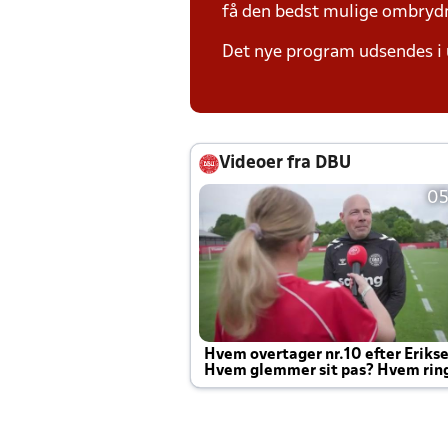
få den bedst mulige ombryd
Det nye program udsendes i 
Videoer fra DBU
05
Hvem overtager nr.10 efter Eriks
Hvem glemmer sit pas? Hvem rin
Joachim altid til efter kampe?