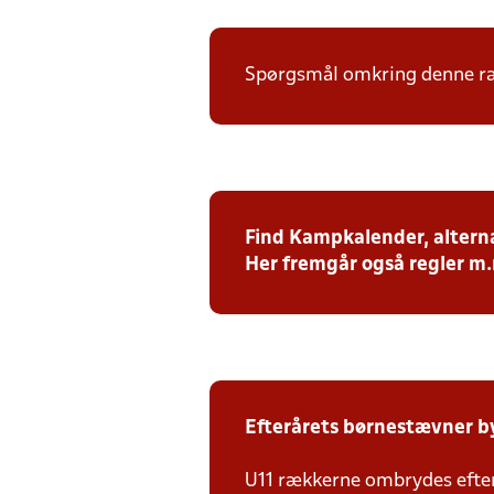
Spørgsmål omkring denne ræk
Find Kampkalender, alterna
Her fremgår også regler m
Efterårets børnestævner b
U11 rækkerne ombrydes efter 