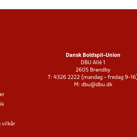
Dansk Boldspil-Union
DBU Allé 1
2605 Brøndby
T: 4326 2222 (mandag - fredag 9-16
M:
dbu@dbu.dk
ger
ik
 vilkår