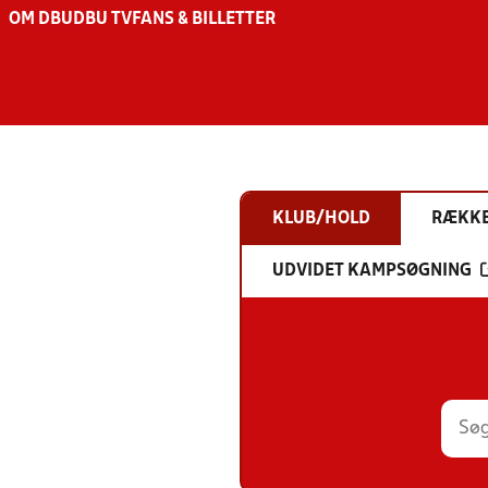
OM DBU
DBU TV
FANS & BILLETTER
KLUB/HOLD
RÆKK
UDVIDET KAMPSØGNING