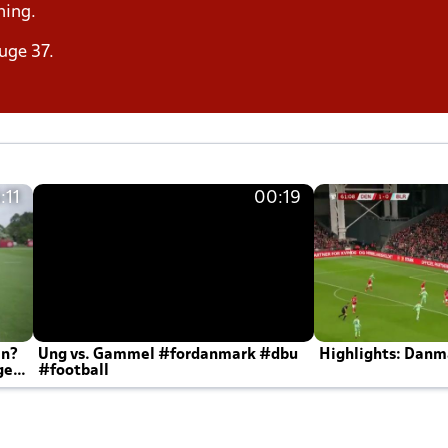
ning.
uge 37.
:11
00:19
en?
Ung vs. Gammel #fordanmark #dbu
Highlights: Danma
ger
#football