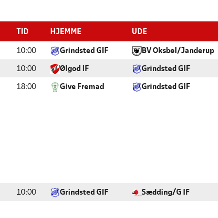
TID
HJEMME
UDE
10:00
Grindsted GIF
BV Oksbøl/Janderup
10:00
Ølgod IF
Grindsted GIF
18:00
Give Fremad
Grindsted GIF
10:00
Grindsted GIF
Sædding/G IF