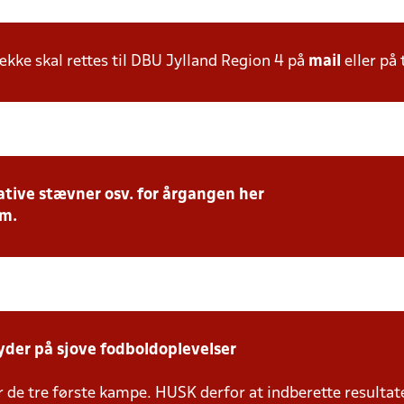
ke skal rettes til DBU Jylland Region 4 på
mail
eller på 
tive stævner osv. for årgangen her
.m.
yder på sjove fodboldoplevelser
de tre første kampe. HUSK derfor at indberette resultat