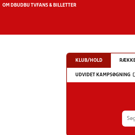
OM DBU
DBU TV
FANS & BILLETTER
KLUB/HOLD
RÆKK
UDVIDET KAMPSØGNING