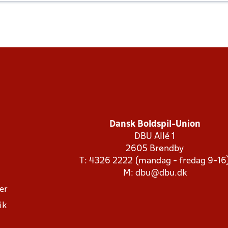
Dansk Boldspil-Union
DBU Allé 1
2605 Brøndby
T: 4326 2222 (mandag - fredag 9-16
M:
dbu@dbu.dk
ger
ik