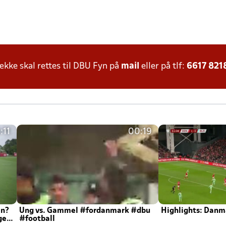
ke skal rettes til DBU Fyn på
mail
eller på tlf:
6617 821
:11
00:19
en?
Ung vs. Gammel #fordanmark #dbu
Highlights: Danma
ger
#football