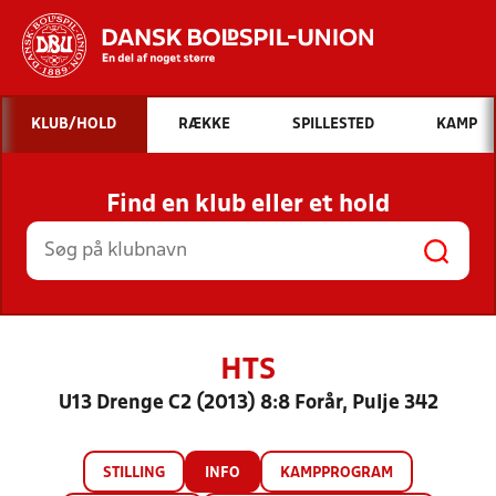
Hvad vil du søge efter?
KLUB/HOLD
RÆKKE
SPILLESTED
KAMP
INDHOLD OG NYHEDER
Find en klub eller et hold
STILLINGER, RESULTATER, KLUBBER OG
HOLD
HTS
U13 Drenge C2 (2013) 8:8 Forår, Pulje 342
STILLING
INFO
KAMPPROGRAM