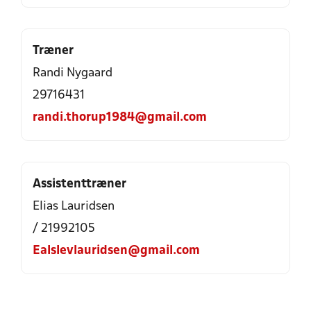
Træner
Randi Nygaard
29716431
randi.thorup1984@gmail.com
Assistenttræner
Elias Lauridsen
/ 21992105
Ealslevlauridsen@gmail.com