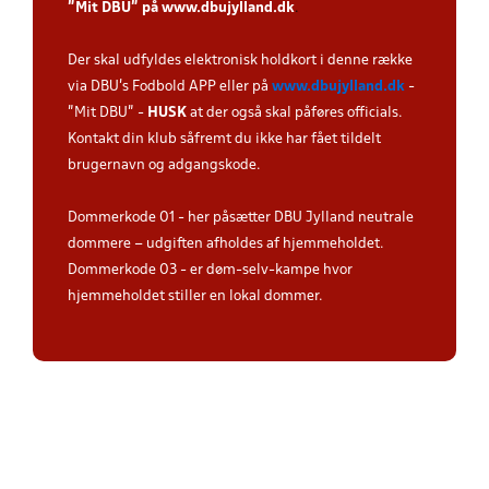
”Mit DBU” på
www.dbujylland.dk
.
Der skal udfyldes elektronisk holdkort i denne række
via DBU's Fodbold APP eller på
www.dbujylland.dk
-
"Mit DBU" -
HUSK
at der også skal påføres officials.
Kontakt din klub såfremt du ikke har fået tildelt
brugernavn og adgangskode.
Dommerkode 01 - her påsætter DBU Jylland neutrale
dommere – udgiften afholdes af hjemmeholdet.
Dommerkode 03 - er døm-selv-kampe hvor
hjemmeholdet stiller en lokal dommer.