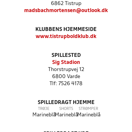
6862 Tistrup
madsbachmortensen@outlook.dk
KLUBBENS HJEMMESIDE
www.tistrupboldklub.dk
SPILLESTED
Sig Stadion
Thorstrupvej 12
6800 Varde
Tlf: 7526 4178
SPILLEDRAGT HJEMME
TRØJE
SHORTS
STRØMPER
Marineblå
Marineblå
Marineblå