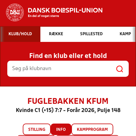
Hvad vil du søge efter?
KLUB/HOLD
RÆKKE
SPILLESTED
KAMP
INDHOLD OG NYHEDER
Find en klub eller et hold
STILLINGER, RESULTATER, KLUBBER OG
HOLD
FUGLEBAKKEN KFUM
Kvinde C1 (+15) 7:7 - Forår 2026, Pulje 148
STILLING
INFO
KAMPPROGRAM