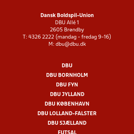
Dansk Boldspil-Union
DBU Allé 1
2605 Brøndby
T: 4326 2222 (mandag - fredag 9-16)
M:
dbu@dbu.dk
DBU
DBU BORNHOLM
DBU FYN
DBU JYLLAND
DBU KØBENHAVN
DBU LOLLAND-FALSTER
DBU SJÆLLAND
FUTSAL