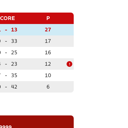
SCORE
P
1
-
13
27
9
-
33
17
0
-
25
16
4
-
23
12
!
7
-
35
10
0
-
42
6
 9999