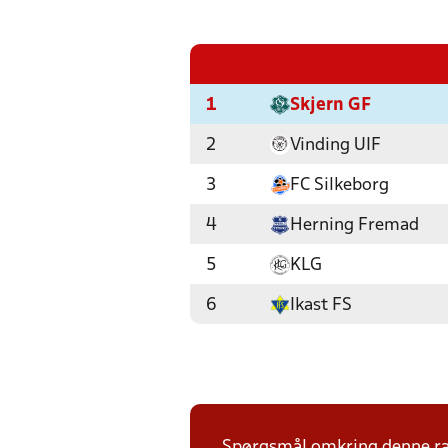
1
Skjern GF
2
Vinding UIF
3
FC Silkeborg
4
Herning Fremad
5
KLG
6
Ikast FS
Spørgsmål omkring denne ræk