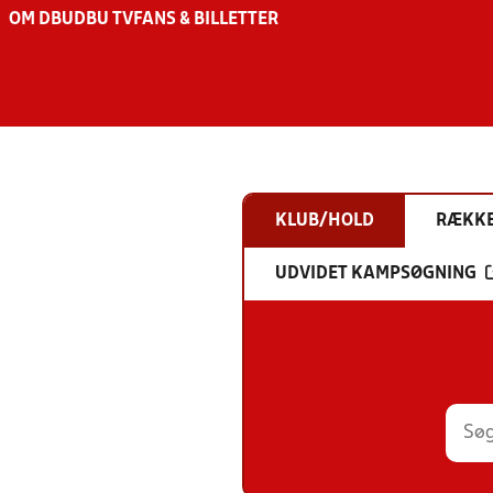
OM DBU
DBU TV
FANS & BILLETTER
KLUB/HOLD
RÆKK
UDVIDET KAMPSØGNING