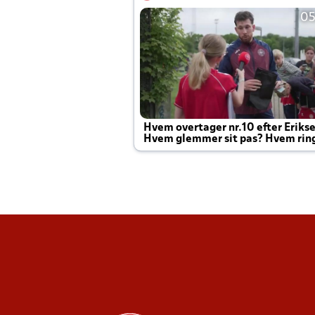
05
Hvem overtager nr.10 efter Eriks
Hvem glemmer sit pas? Hvem rin
Joachim altid til efter kampe?