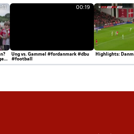
:11
00:19
en?
Ung vs. Gammel #fordanmark #dbu
Highlights: Danma
ger
#football