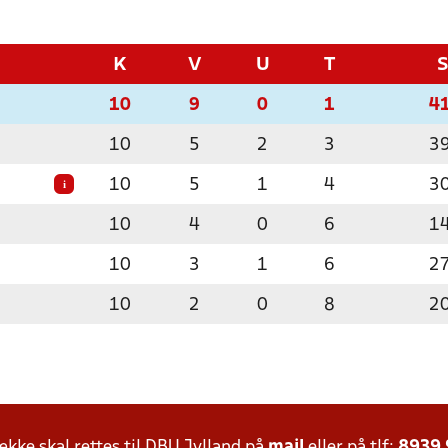
K
V
U
T
10
9
0
1
4
10
5
2
3
3
10
5
1
4
3
i
10
4
0
6
1
10
3
1
6
2
10
2
0
8
2
ke skal rettes til DBU Jylland på
mail
eller på tlf:
8939