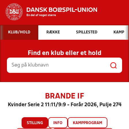
Hvad vil du søge efter?
KLUB/HOLD
RÆKKE
SPILLESTED
KAMP
INDHOLD OG NYHEDER
Find en klub eller et hold
STILLINGER, RESULTATER, KLUBBER OG
HOLD
BRANDE IF
Kvinder Serie 2 11:11/9:9 - Forår 2026, Pulje 274
STILLING
INFO
KAMPPROGRAM