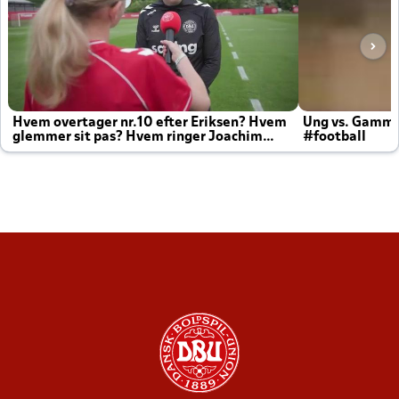
Hvem overtager nr.10 efter Eriksen? Hvem
Ung vs. Gamm
glemmer sit pas? Hvem ringer Joachim
#football
altid til efter kampe?