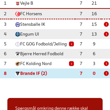
1
Vejle B
7
21
2
FC Horsens
7
16
3
Stensballe IK
7
15
!
4
Engum UI
7
13
!
5
FC GOG Fodbold/Jelling
7
9
i
6
Bjerre Herred Fodbold
7
6
7
FC Kolding Nord
7
3
i
!
8
Brande IF (2)
7
0
!
Spørgsmål omkring denne række skal