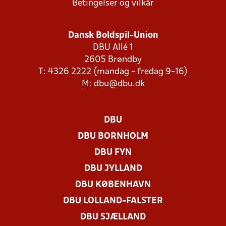
Betingelser og vilkår
Dansk Boldspil-Union
DBU Allé 1
2605 Brøndby
T: 4326 2222 (mandag - fredag 9-16)
M:
dbu@dbu.dk
DBU
DBU BORNHOLM
DBU FYN
DBU JYLLAND
DBU KØBENHAVN
DBU LOLLAND-FALSTER
DBU SJÆLLAND