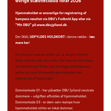
Øvrige stævnetilbud forår 2026
Hjemmeholdet er ansvarlige for registrering af
kampens resultat via DBU’s Fodbold App
eller via
”Mit DBU” på
www.dbujylland.dk
.
Der SKAL
UDFYLDES HOLDKORT
i denne række -
læs
mere her
!
Et hold skal tage én spiller ud, så længe holdet er
foran med tre mål eller mere. For hver tre mål ekstra
et hold kommer foran, skal der tages yderligere en
spiller ud, som tilsvarende genindsættes ved
reducering af forspringet.
Dommerkode 01 - her påsætter DBU Jylland neutrale
dommere – udgiften afholdes af hjemmeholdet.
Dommerkode 03 - er døm-selv-kampe hvor
hjemmeholdet stiller en lokal dommer.