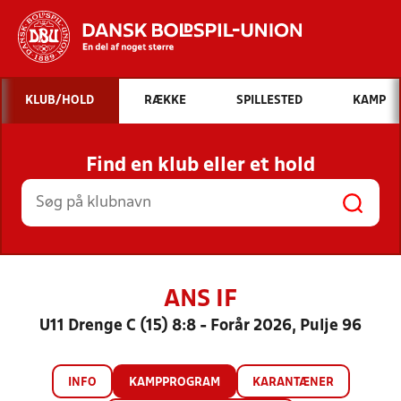
Hvad vil du søge efter?
KLUB/HOLD
RÆKKE
SPILLESTED
KAMP
INDHOLD OG NYHEDER
Find en klub eller et hold
STILLINGER, RESULTATER, KLUBBER OG
HOLD
ANS IF
U11 Drenge C (15) 8:8 - Forår 2026, Pulje 96
INFO
KAMPPROGRAM
KARANTÆNER