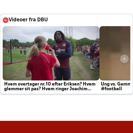
Videoer fra DBU
Hvem overtager nr.10 efter Eriksen? Hvem
Ung vs. Gamm
glemmer sit pas? Hvem ringer Joachim
#football
altid til efter kampe?