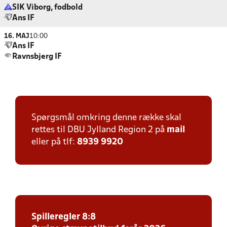
SIK Viborg, fodbold
Ans IF
16. MAJ
10:00
Ans IF
Ravnsbjerg IF
Spørgsmål omkring denne række skal
rettes til DBU Jylland Region 2 på
mail
eller på tlf:
8939 9920
Spilleregler 8:8