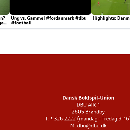
en?
Ung vs. Gammel #fordanmark #dbu
Highlights: Danma
ger
#football
Dansk Boldspil-Union
DBU Allé 1
2605 Brøndby
T: 4326 2222 (mandag - fredag 9-16
M:
dbu@dbu.dk