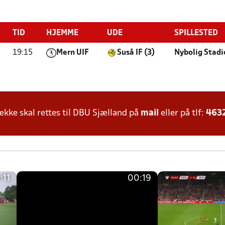
TID
HJEMME
UDE
SPILLESTED
19:15
Mern UIF
Suså IF (3)
Nybolig Stad
ke skal rettes til DBU Sjælland på
mail
eller på tlf:
463
:11
00:19