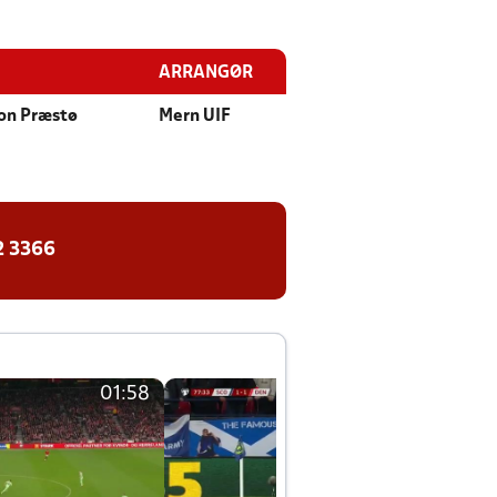
ARRANGØR
ion Præstø
Mern UIF
2 3366
01:58
01:58