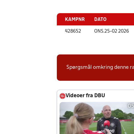
KAMPNR
DATO
428652
ONS.
25-02 2026
Spørgsmål omkring denne ræk
Videoer fra DBU
05