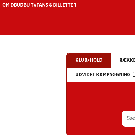
OM DBU
DBU TV
FANS & BILLETTER
KLUB/HOLD
RÆKK
UDVIDET KAMPSØGNING