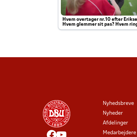
Hvem overtager nr.10 efter Eriks
Hvem glemmer sit pas? Hvem rin
Joachim altid til efter kampe?
Nyhedsbreve
Nyheder
Afdelinger
Medarbejdere