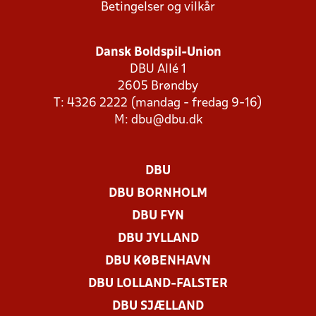
Betingelser og vilkår
Dansk Boldspil-Union
DBU Allé 1
2605 Brøndby
T: 4326 2222 (mandag - fredag 9-16)
M:
dbu@dbu.dk
DBU
DBU BORNHOLM
DBU FYN
DBU JYLLAND
DBU KØBENHAVN
DBU LOLLAND-FALSTER
DBU SJÆLLAND