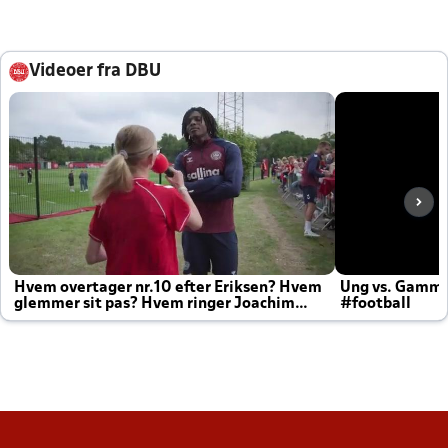
Videoer fra DBU
Hvem overtager nr.10 efter Eriksen? Hvem
Ung vs. Gamm
glemmer sit pas? Hvem ringer Joachim
#football
altid til efter kampe?