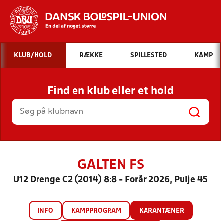
Hvad vil du søge efter?
KLUB/HOLD
RÆKKE
SPILLESTED
KAMP
INDHOLD OG NYHEDER
Find en klub eller et hold
STILLINGER, RESULTATER, KLUBBER OG
HOLD
GALTEN FS
U12 Drenge C2 (2014) 8:8 - Forår 2026, Pulje 45
INFO
KAMPPROGRAM
KARANTÆNER