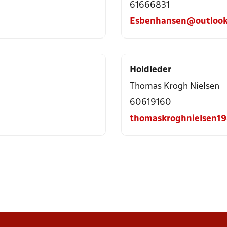
61666831
Esbenhansen@outloo
Holdleder
Thomas Krogh Nielsen
60619160
thomaskroghnielsen1