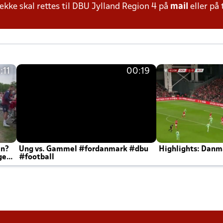
ke skal rettes til DBU Jylland Region 4 på
mail
eller på 
:11
00:19
en?
Ung vs. Gammel #fordanmark #dbu
Highlights: Danma
ger
#football