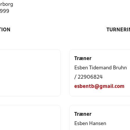
rborg
7999
TION
TURNERI
Træner
Esben Tidemand Bruhn
/ 22906824
esbentb@gmail.com
Træner
Esben Hansen