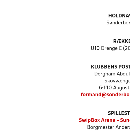
HOLDNA
Sønderbor
RÆKK
U10 Drenge C (20
KLUBBENS POS
Dergham Abdu
Skovvænge
6440 August
formand@sonderbor
SPILLES
SwipBox Arena - Su
Borgmester Anders