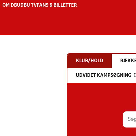
OM DBU
DBU TV
FANS & BILLETTER
KLUB/HOLD
RÆKK
UDVIDET KAMPSØGNING