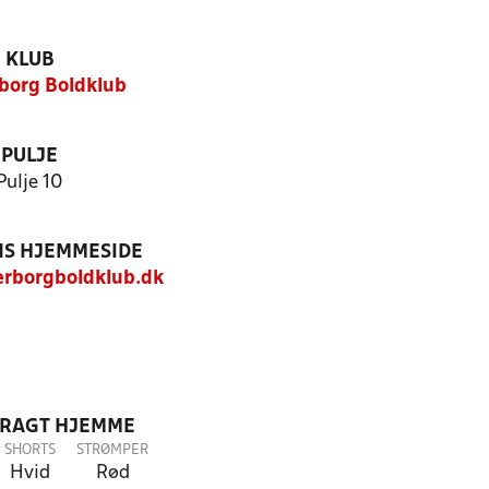
KLUB
borg Boldklub
PULJE
Pulje 10
S HJEMMESIDE
rborgboldklub.dk
DRAGT HJEMME
SHORTS
STRØMPER
Hvid
Rød