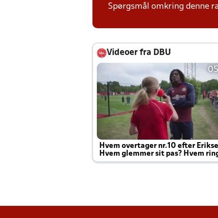
Spørgsmål omkring denne ræk
Videoer fra DBU
05
Hvem overtager nr.10 efter Eriks
Hvem glemmer sit pas? Hvem rin
Joachim altid til efter kampe?