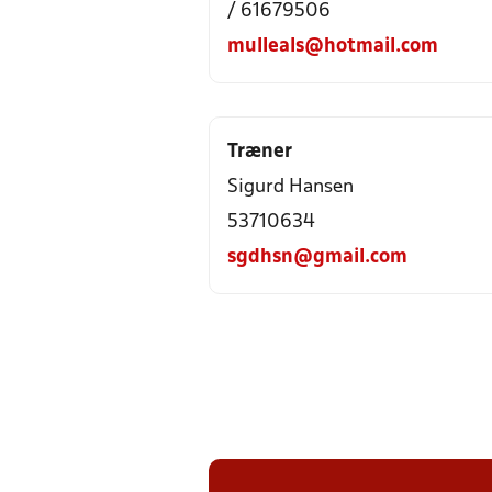
/ 61679506
mulleals@hotmail.com
Træner
Sigurd Hansen
53710634
sgdhsn@gmail.com