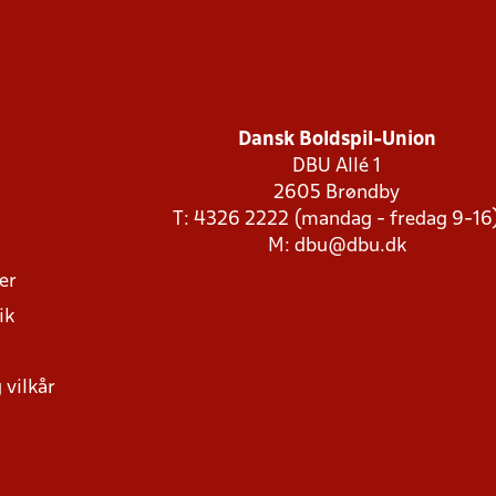
Dansk Boldspil-Union
DBU Allé 1
2605 Brøndby
T: 4326 2222 (mandag - fredag 9-16
M:
dbu@dbu.dk
ger
ik
 vilkår