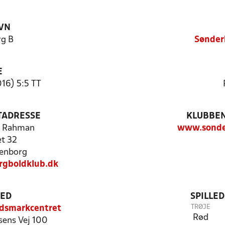
VN
g B
Sønder
E
16) 5:5 TT
TADRESSE
KLUBBEN
l Rahman
www.sonde
t 32
enborg
gboldklub.dk
TED
SPILLE
TRØJE
ndsmarkcentret
Rød
ens Vej 100