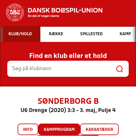
Hvad vil du søge efter?
KLUB/HOLD
RÆKKE
SPILLESTED
KAMP
INDHOLD OG NYHEDER
Find en klub eller et hold
STILLINGER, RESULTATER, KLUBBER OG
HOLD
SØNDERBORG B
U6 Drenge (2020) 3:3 - 3. maj, Pulje 4
INFO
KAMPPROGRAM
KARANTÆNER