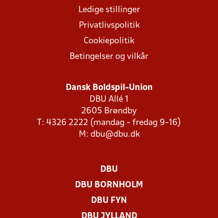
Ledige stillinger
Privatlivspolitik
Cookiepolitik
Betingelser og vilkår
Dansk Boldspil-Union
DBU Allé 1
2605 Brøndby
T: 4326 2222 (mandag - fredag 9-16)
M:
dbu@dbu.dk
DBU
DBU BORNHOLM
DBU FYN
DBU JYLLAND