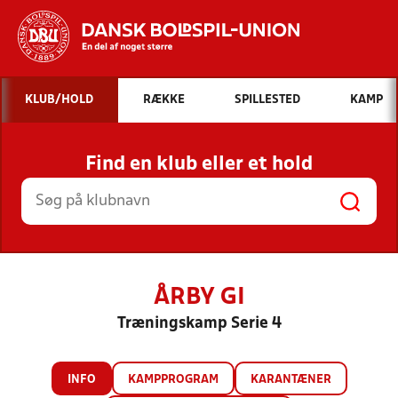
Hvad vil du søge efter?
KLUB/HOLD
RÆKKE
SPILLESTED
KAMP
INDHOLD OG NYHEDER
Find en klub eller et hold
STILLINGER, RESULTATER, KLUBBER OG
HOLD
ÅRBY GI
Træningskamp Serie 4
INFO
KAMPPROGRAM
KARANTÆNER