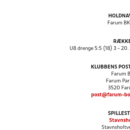
HOLDNA
Farum BK 
RÆKK
U8 drenge 5:5 (18) 3 - 20
KLUBBENS POS
Farum 
Farum Par
3520 Fa
post@farum-bo
SPILLES
Stavnsh
Stavnsholtv