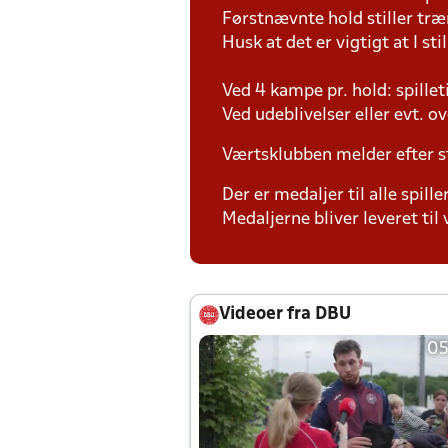
Førstnævnte hold stiller tr
Husk at det er vigtigt at I sti
Ved 4 kampe pr. hold: spille
Ved udeblivelser eller evt. o
Værtsklubben melder efter s
Der er medaljer til alle spill
Medaljerne bliver leveret t
Videoer fra DBU
05