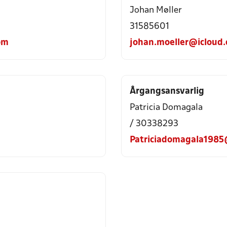
Johan Møller
31585601
om
johan.moeller@icloud
Årgangsansvarlig
Patricia Domagala
/ 30338293
Patriciadomagala198