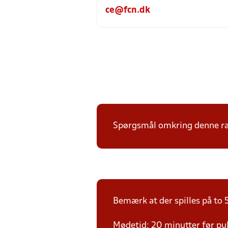
ce@fcn.dk
Spørgsmål omkring denne ræk
Bemærk at der spilles på to 5
Mødetid: 20 minutter før pul