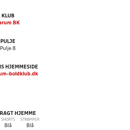
KLUB
arum BK
PULJE
Pulje 8
S HJEMMESIDE
um-boldklub.dk
DRAGT HJEMME
SHORTS
STRØMPER
Blå
Blå