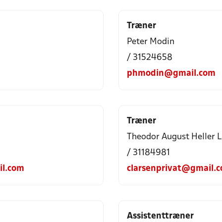
Træner
Peter Modin
/ 31524658
phmodin@gmail.com
Træner
Theodor August Heller 
/ 31184981
il.com
clarsenprivat@gmail.
Assistenttræner