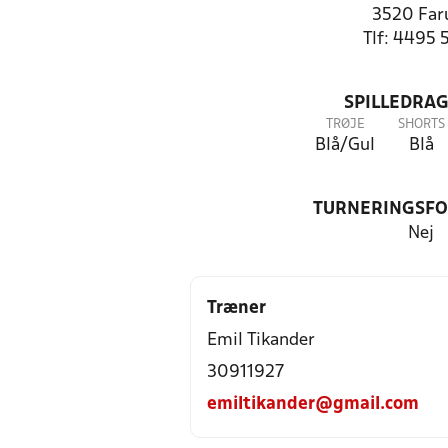
3520 Fa
Tlf: 4495 
SPILLEDRAG
TRØJE
SHORTS
Blå/Gul
Blå
TURNERINGSF
Nej
Træner
Emil Tikander
30911927
emiltikander@gmail.com