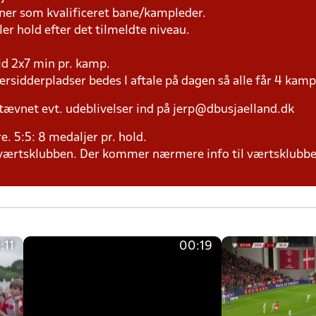
æner som kvalificeret bane/kampleder.
ller hold efter det tilmeldte niveau.
tid 2x7 min pr. kamp.
versidderpladser bedes I aftale på dagen så alle får 4 kamp
tævnet evt. udeblivelser ind på jerp@dbusjaelland.dk
ere. 5:5: 8 medaljer pr. hold.
il værtsklubben. Der kommer nærmere info til værtsklubbe
:11
00:19