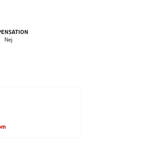
PENSATION
Nej
com