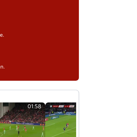
e.
n.
01:58
01:58