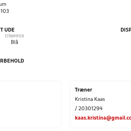
rum
5103
T UDE
DIS
STRØMPER
Blå
ORBEHOLD
Træner
Kristina Kaas
/ 20301294
kaas.kristina@gmail.