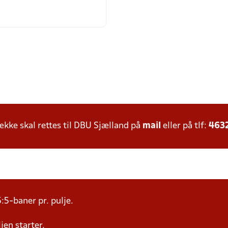
ke skal rettes til DBU Sjælland på
mail
eller på tlf:
463
:5-baner pr. pulje.
jen starter.