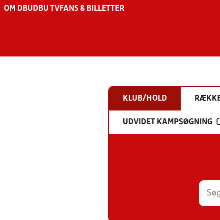
OM DBU
DBU TV
FANS & BILLETTER
KLUB/HOLD
RÆKK
UDVIDET KAMPSØGNING