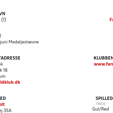
VN
(1)
F
E
. juni Medaljestævne
TADRESSE
KLUBBEN
Bk
www.far
k 18
rum
ldklub.dk
TED
SPILLE
TRØJE
olt
Gul/Rød
ej 35A