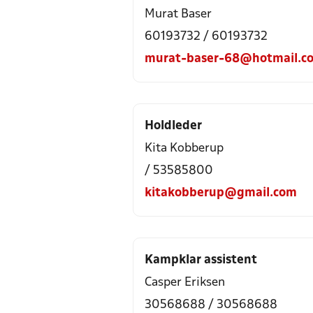
Murat Baser
60193732 / 60193732
murat-baser-68@hotmail.c
Holdleder
Kita Kobberup
/ 53585800
kitakobberup@gmail.com
Kampklar assistent
Casper Eriksen
30568688 / 30568688