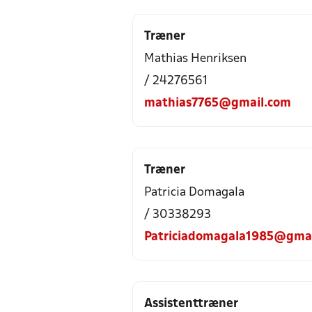
Træner
Mathias Henriksen
/ 24276561
mathias7765@gmail.com
Træner
Patricia Domagala
/ 30338293
Patriciadomagala1985@gma
Assistenttræner