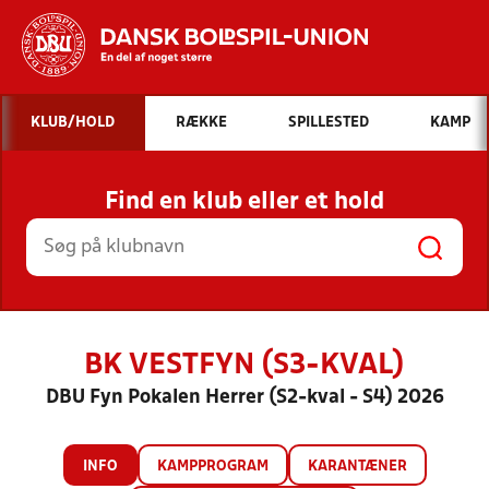
Hvad vil du søge efter?
KLUB/HOLD
RÆKKE
SPILLESTED
KAMP
INDHOLD OG NYHEDER
Find en klub eller et hold
STILLINGER, RESULTATER, KLUBBER OG
HOLD
BK VESTFYN (S3-KVAL)
DBU Fyn Pokalen Herrer (S2-kval - S4) 2026
INFO
KAMPPROGRAM
KARANTÆNER