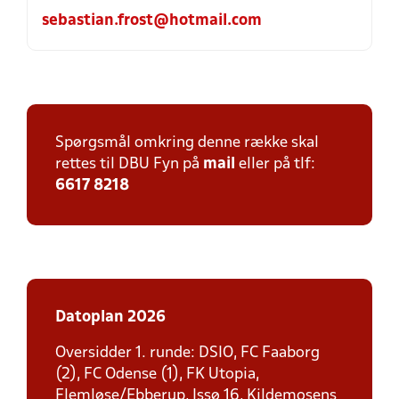
sebastian.frost@hotmail.com
Spørgsmål omkring denne række skal
rettes til DBU Fyn på
mail
eller på tlf:
6617 8218
Datoplan 2026
Oversidder 1. runde: DSIO, FC Faaborg
(2), FC Odense (1), FK Utopia,
Flemløse/Ebberup, Issø 16, Kildemosens