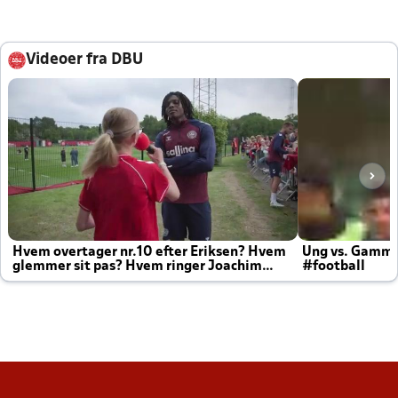
Videoer fra DBU
Hvem overtager nr.10 efter Eriksen? Hvem
Ung vs. Gamm
glemmer sit pas? Hvem ringer Joachim
#football
altid til efter kampe?