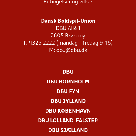
Betingelser og vilkår
Dansk Boldspil-Union
DBU Allé 1
2605 Brøndby
T: 4326 2222 (mandag - fredag 9-16)
M:
dbu@dbu.dk
DBU
DBU BORNHOLM
DBU FYN
DBU JYLLAND
DBU KØBENHAVN
DBU LOLLAND-FALSTER
DBU SJÆLLAND