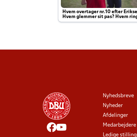
Hvem overtager nr.10 efter Eriks
Hvem glemmer sit pas? Hvem rin
Joachim altid til efter kampe?
Nyhedsbreve
Nyheder
Afdelinger
Medarbejdere
Ledige stillin