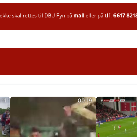
ke skal rettes til DBU Fyn på
mail
eller på tlf:
6617 821
:11
00:19