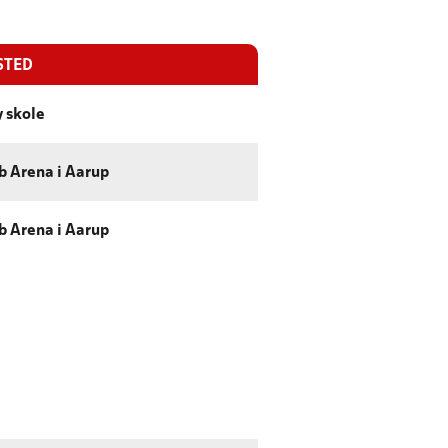
STED
 skole
b Arena i Aarup
b Arena i Aarup