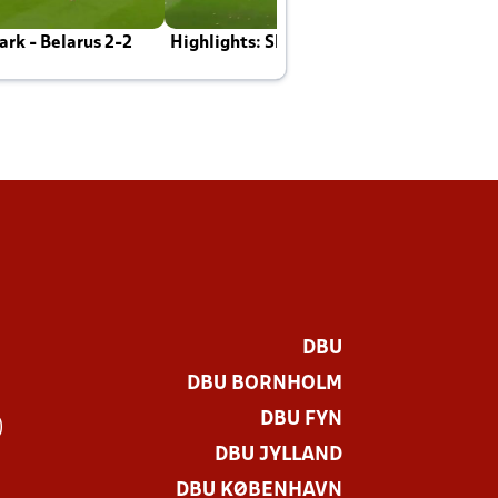
rk - Belarus 2-2
Highlights: Skotland - Danmark 4-2
J
E
DBU
DBU BORNHOLM
DBU FYN
)
DBU JYLLAND
DBU KØBENHAVN