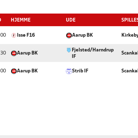
D
HJEMME
UDE
SPILLE
:00
Issø F16
Aarup BK
Kirkeby
Fjelsted/Harndrup
:30
Aarup BK
Scanka
IF
:00
Aarup BK
Strib IF
Scanka