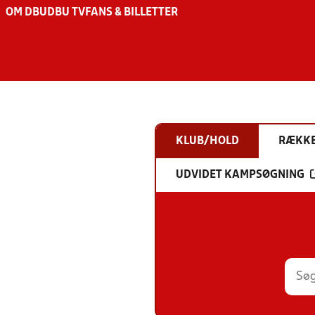
OM DBU
DBU TV
FANS & BILLETTER
KLUB/HOLD
RÆKK
UDVIDET KAMPSØGNING