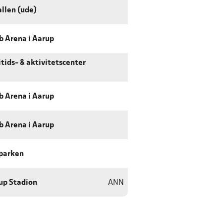
llen (ude)
b Arena i Aarup
ritids- & aktivitetscenter
b Arena i Aarup
b Arena i Aarup
parken
up Stadion
ANN