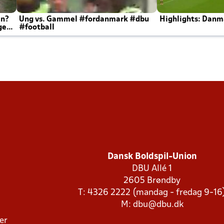
en?
Ung vs. Gammel #fordanmark #dbu
Highlights: Danma
ger
#football
Dansk Boldspil-Union
DBU Allé 1
2605 Brøndby
T: 4326 2222 (mandag - fredag 9-16
M:
dbu@dbu.dk
ger