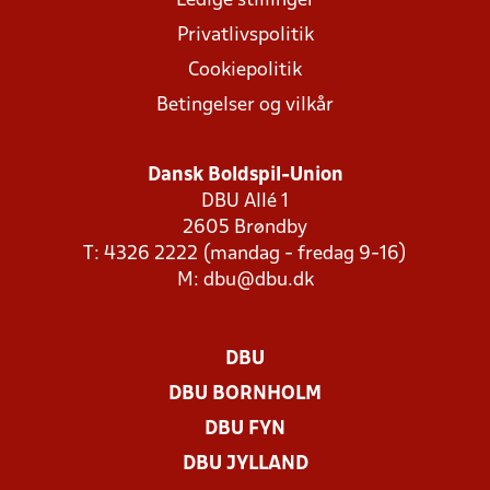
Ledige stillinger
Privatlivspolitik
Cookiepolitik
Betingelser og vilkår
Dansk Boldspil-Union
DBU Allé 1
2605 Brøndby
T: 4326 2222 (mandag - fredag 9-16)
M:
dbu@dbu.dk
DBU
DBU BORNHOLM
DBU FYN
DBU JYLLAND