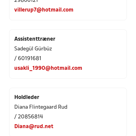
29866121
villerup7@hotmail.com
Assistenttræner
Sadegül Gürbüz
/ 60191681
usakli_1990@hotmail.com
Holdleder
Diana Flintegaard Rud
/ 20856814
Diana@rud.net