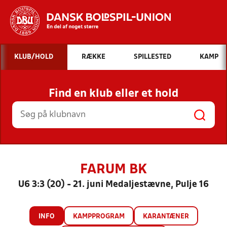
Hvad vil du søge efter?
KLUB/HOLD
RÆKKE
SPILLESTED
KAMP
INDHOLD OG NYHEDER
Find en klub eller et hold
STILLINGER, RESULTATER, KLUBBER OG
HOLD
FARUM BK
U6 3:3 (20) - 21. juni Medaljestævne, Pulje 16
INFO
KAMPPROGRAM
KARANTÆNER