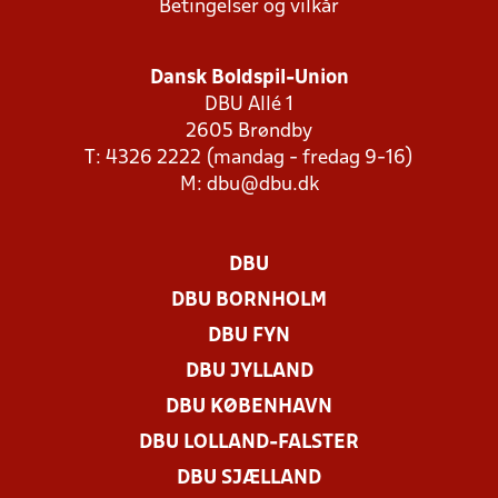
Betingelser og vilkår
Dansk Boldspil-Union
DBU Allé 1
2605 Brøndby
T: 4326 2222 (mandag - fredag 9-16)
M:
dbu@dbu.dk
DBU
DBU BORNHOLM
DBU FYN
DBU JYLLAND
DBU KØBENHAVN
DBU LOLLAND-FALSTER
DBU SJÆLLAND