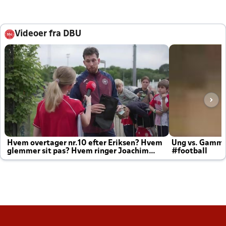
Videoer fra DBU
Hvem overtager nr.10 efter Eriksen? Hvem
Ung vs. Gamm
glemmer sit pas? Hvem ringer Joachim
#football
altid til efter kampe?