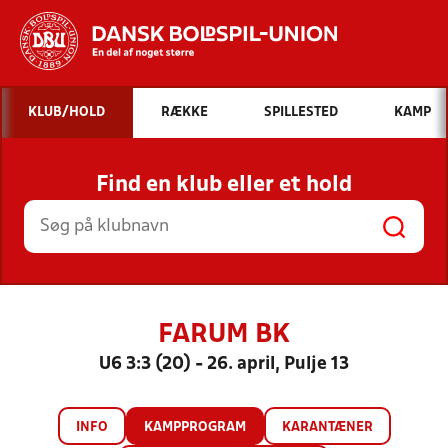
Hvad vil du søge efter?
KLUB/HOLD
RÆKKE
SPILLESTED
KAMP
INDHOLD OG NYHEDER
Find en klub eller et hold
STILLINGER, RESULTATER, KLUBBER OG
HOLD
FARUM BK
U6 3:3 (20) - 26. april, Pulje 13
INFO
KAMPPROGRAM
KARANTÆNER