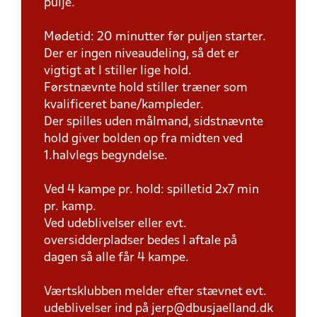
pulje.
Mødetid: 20 minutter før puljen starter.
Der er ingen niveaudeling, så det er
vigtigt at I stiller lige hold.
Førstnævnte hold stiller træner som
kvalificeret bane/kampleder.
Der spilles uden målmand, sidstnævnte
hold giver bolden op fra midten ved
1.halvlegs begyndelse.
Ved 4 kampe pr. hold: spilletid 2x7 min
pr. kamp.
Ved udeblivelser eller evt.
oversidderpladser bedes I aftale på
dagen så alle får 4 kampe.
Værtsklubben melder efter stævnet evt.
udeblivelser ind på jerp@dbusjaelland.dk