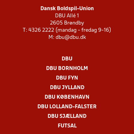
Dansk Boldspil-Union
DBU Allé 1
2605 Brøndby
T: 4326 2222 (mandag - fredag 9-16)
M:
dbu@dbu.dk
DBU
DBU BORNHOLM
DBU FYN
DBU JYLLAND
DBU KØBENHAVN
DBU LOLLAND-FALSTER
DBU SJÆLLAND
FUTSAL