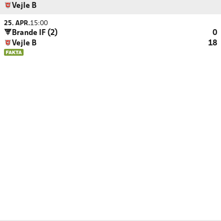
Vejle B
25. APR.
15:00
Brande IF (2)
0
Vejle B
18