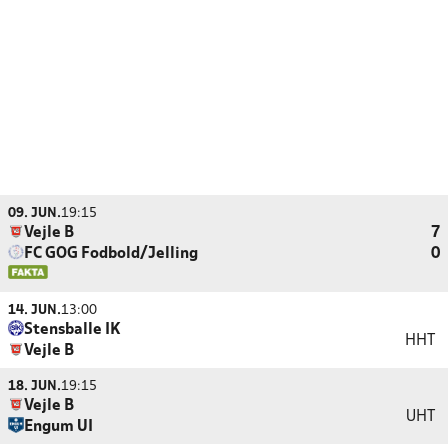
09. JUN.
19:15
Vejle B
7
FC GOG Fodbold/Jelling
0
14. JUN.
13:00
Stensballe IK
HHT
Vejle B
18. JUN.
19:15
Vejle B
UHT
Engum UI