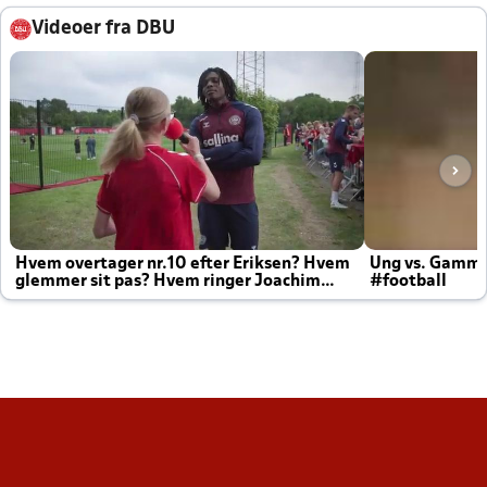
Videoer fra DBU
Hvem overtager nr.10 efter Eriksen? Hvem
Ung vs. Gamm
glemmer sit pas? Hvem ringer Joachim
#football
altid til efter kampe?