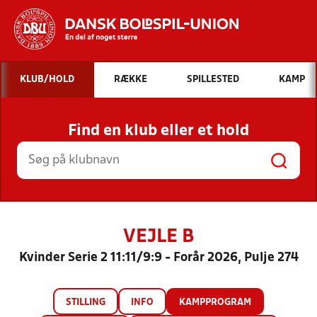
Hvad vil du søge efter?
KLUB/HOLD
RÆKKE
SPILLESTED
KAMP
INDHOLD OG NYHEDER
Find en klub eller et hold
STILLINGER, RESULTATER, KLUBBER OG
HOLD
VEJLE B
Kvinder Serie 2 11:11/9:9 - Forår 2026, Pulje 274
STILLING
INFO
KAMPPROGRAM