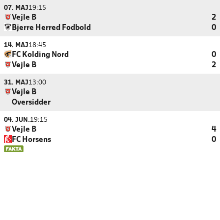
07. MAJ
19:15
Vejle B
2
Bjerre Herred Fodbold
0
14. MAJ
18:45
FC Kolding Nord
0
Vejle B
2
31. MAJ
13:00
Vejle B
Oversidder
04. JUN.
19:15
Vejle B
4
FC Horsens
0