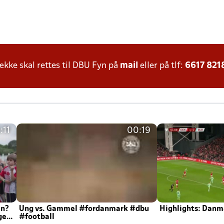
ke skal rettes til DBU Fyn på
mail
eller på tlf:
6617 821
:11
00:19
en?
Ung vs. Gammel #fordanmark #dbu
Highlights: Danma
ger
#football