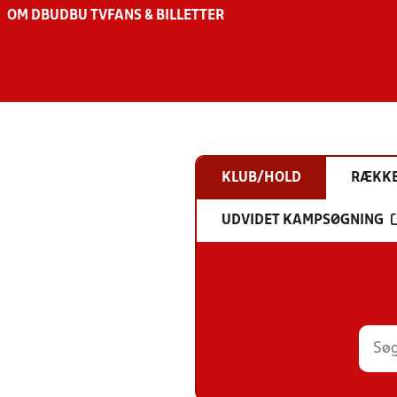
OM DBU
DBU TV
FANS & BILLETTER
KLUB/HOLD
RÆKK
UDVIDET KAMPSØGNING