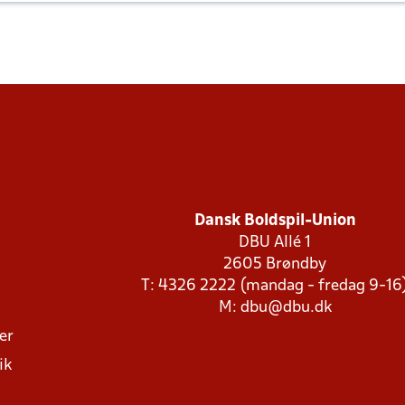
Dansk Boldspil-Union
DBU Allé 1
2605 Brøndby
T: 4326 2222 (mandag - fredag 9-16
M:
dbu@dbu.dk
ger
ik