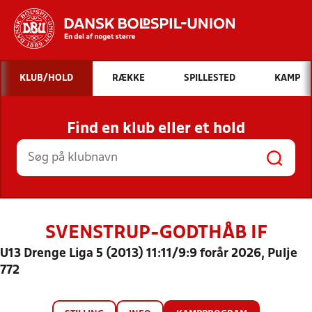
Hvad vil du søge efter?
KLUB/HOLD
RÆKKE
SPILLESTED
KAMP
INDHOLD OG NYHEDER
Find en klub eller et hold
STILLINGER, RESULTATER, KLUBBER OG
HOLD
SVENSTRUP-GODTHÅB IF
U13 Drenge Liga 5 (2013) 11:11/9:9 forår 2026, Pulje
772