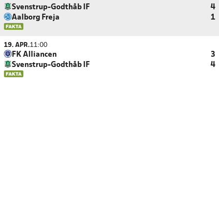
Svenstrup-Godthåb IF
4
Aalborg Freja
1
19. APR.
11:00
FK Alliancen
3
Svenstrup-Godthåb IF
4