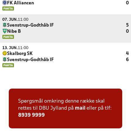
FK Alliancen
0
07. JUN.
11:00
Svenstrup-Godthåb IF
5
Nibe B
0
13. JUN.
11:00
Skalborg SK
4
Svenstrup-Godthåb IF
6
Spørgsmål omkring denne række skal
rettes til DBU Jylland på
mail
eller på tlf:
8939 9999