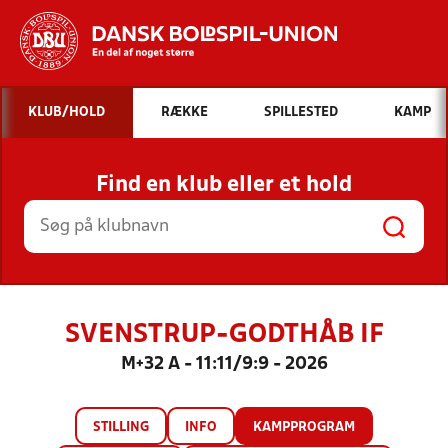
Hvad vil du søge efter?
KLUB/HOLD
RÆKKE
SPILLESTED
KAMP
INDHOLD OG NYHEDER
Find en klub eller et hold
STILLINGER, RESULTATER, KLUBBER OG
HOLD
SVENSTRUP-GODTHÅB IF
M+32 A - 11:11/9:9 - 2026
STILLING
INFO
KAMPPROGRAM