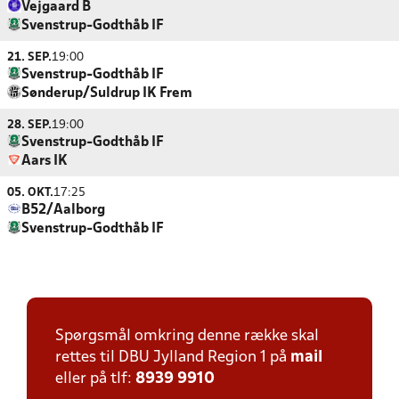
Vejgaard B
Svenstrup-Godthåb IF
21. SEP.
19:00
Svenstrup-Godthåb IF
Sønderup/Suldrup IK Frem
28. SEP.
19:00
Svenstrup-Godthåb IF
Aars IK
05. OKT.
17:25
B52/Aalborg
Svenstrup-Godthåb IF
Spørgsmål omkring denne række skal
rettes til DBU Jylland Region 1 på
mail
eller på tlf:
8939 9910