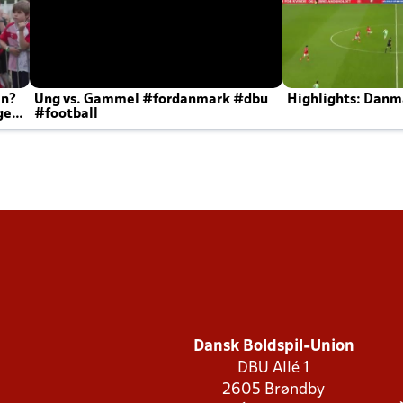
en?
Ung vs. Gammel #fordanmark #dbu
Highlights: Danma
ger
#football
Dansk Boldspil-Union
DBU Allé 1
2605 Brøndby