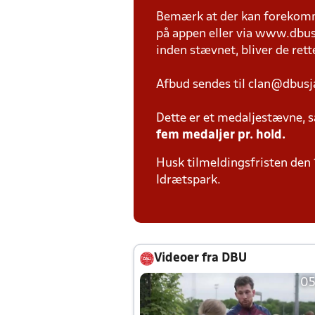
Bemærk at der kan forekomme
på appen eller via www.dbusja
inden stævnet, bliver de rettet
Afbud sendes til clan@dbusj
Dette er et medaljestævne, så
fem medaljer pr. hold.
Husk tilmeldingsfristen den 1
Idrætspark.
Videoer fra DBU
05