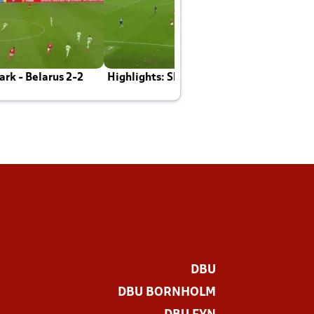
rk - Belarus 2-2
Highlights: Skotland - Danmark 4-2
J
E
DBU
DBU BORNHOLM