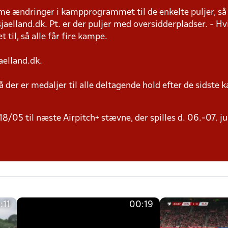
 ændringer i kampprogrammet til de enkelte puljer, så h
elland.dk. Pt. er der puljer med oversidderpladser. - Hvi
 til, så alle får fire kampe.
aelland.dk.
 der er medaljer til alle deltagende hold efter de sidste 
8/05 til næste Airpitch+ stævne, der spilles d. 06.-07. j
:11
00:19