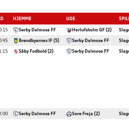
ID
HJEMME
UDE
SPIL
0:15
Sørby Dalmose FF
Herlufsholm GF (2)
Slag
0:45
Brøndbyernes IF (5)
Sørby Dalmose FF
Slag
1:15
Såby Fodbold (2)
Sørby Dalmose FF
Slag
2:00
Sørby Dalmose FF
Sorø Freja (2)
Slag