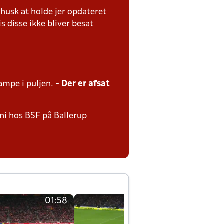
usk at holde jer opdateret
s disse ikke bliver besat
kampe i puljen. -
Der er afsat
uni hos BSF på Ballerup
01:58
01:58