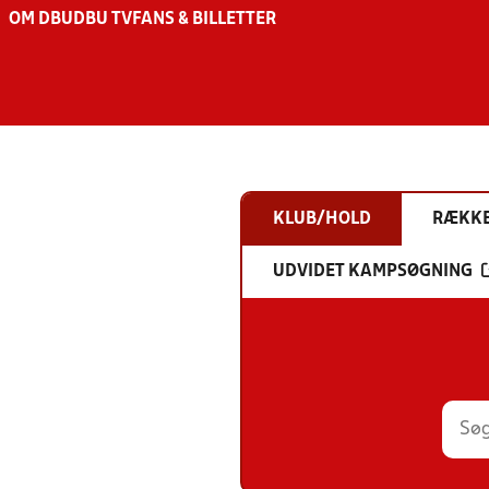
OM DBU
DBU TV
FANS & BILLETTER
KLUB/HOLD
RÆKK
UDVIDET KAMPSØGNING