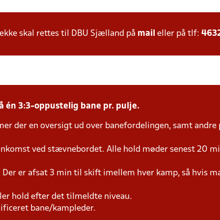
ke skal rettes til DBU Sjælland på
mail
eller på tlf:
463
å én 3:3-oppustelig bane pr. pulje.
mer der en oversigt ud over banefordelingen, samt andre 
 ankomst ved stævnebordet. Alle hold møder senest 20 min
 Der er afsat 3 min til skift imellem hver kamp, så hvis man
ller hold efter det tilmeldte niveau.
lificeret bane/kampleder.