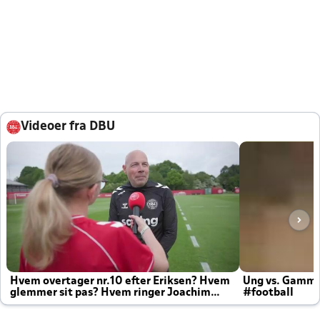
Videoer fra DBU
Hvem overtager nr.10 efter Eriksen? Hvem
Ung vs. Gamm
glemmer sit pas? Hvem ringer Joachim
#football
altid til efter kampe?