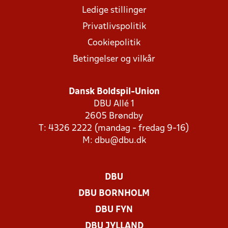
Ledige stillinger
Privatlivspolitik
Cookiepolitik
Betingelser og vilkår
Dansk Boldspil-Union
DBU Allé 1
2605 Brøndby
T: 4326 2222 (mandag - fredag 9-16)
M:
dbu@dbu.dk
DBU
DBU BORNHOLM
DBU FYN
DBU JYLLAND