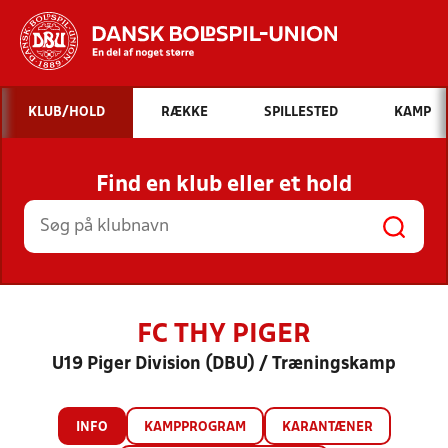
Hvad vil du søge efter?
KLUB/HOLD
RÆKKE
SPILLESTED
KAMP
INDHOLD OG NYHEDER
Find en klub eller et hold
STILLINGER, RESULTATER, KLUBBER OG
HOLD
FC THY PIGER
U19 Piger Division (DBU) / Træningskamp
INFO
KAMPPROGRAM
KARANTÆNER