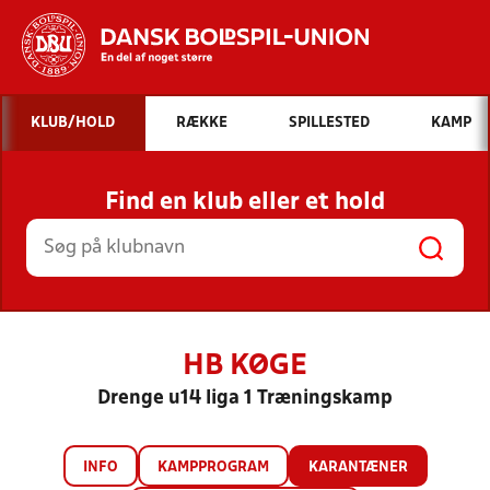
Hvad vil du søge efter?
KLUB/HOLD
RÆKKE
SPILLESTED
KAMP
INDHOLD OG NYHEDER
Find en klub eller et hold
STILLINGER, RESULTATER, KLUBBER OG
HOLD
HB KØGE
Drenge u14 liga 1 Træningskamp
INFO
KAMPPROGRAM
KARANTÆNER