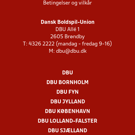
Betingelser og vilkår
Dansk Boldspil-Union
DBU Allé 1
2605 Brøndby
T: 4326 2222 (mandag - fredag 9-16)
M:
dbu@dbu.dk
DBU
DBU BORNHOLM
DBU FYN
DBU JYLLAND
DBU KØBENHAVN
DBU LOLLAND-FALSTER
DBU SJÆLLAND