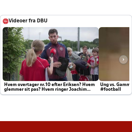
Videoer fra DBU
Hvem overtager nr.10 efter Eriksen? Hvem
Ung vs. Gamm
glemmer sit pas? Hvem ringer Joachim
#football
altid til efter kampe?