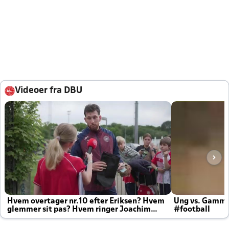
Videoer fra DBU
Hvem overtager nr.10 efter Eriksen? Hvem
Ung vs. Gamm
glemmer sit pas? Hvem ringer Joachim
#football
altid til efter kampe?