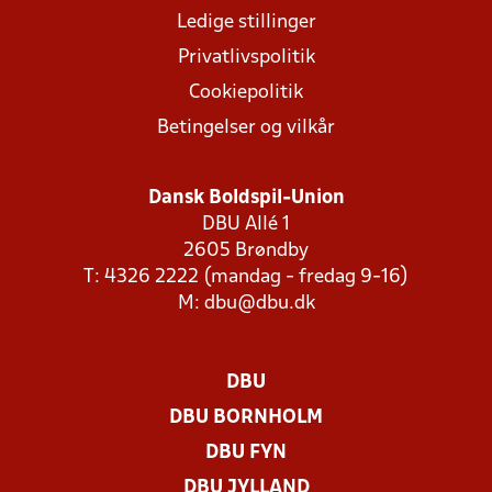
Ledige stillinger
Privatlivspolitik
Cookiepolitik
Betingelser og vilkår
Dansk Boldspil-Union
DBU Allé 1
2605 Brøndby
T: 4326 2222 (mandag - fredag 9-16)
M:
dbu@dbu.dk
DBU
DBU BORNHOLM
DBU FYN
DBU JYLLAND