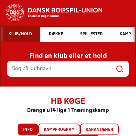
Hvad vil du søge efter?
KLUB/HOLD
RÆKKE
SPILLESTED
KAMP
INDHOLD OG NYHEDER
Find en klub eller et hold
STILLINGER, RESULTATER, KLUBBER OG
HOLD
HB KØGE
Drenge u14 liga 1 Træningskamp
INFO
KAMPPROGRAM
KARANTÆNER