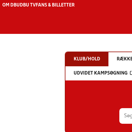
OM DBU
DBU TV
FANS & BILLETTER
KLUB/HOLD
RÆKK
UDVIDET KAMPSØGNING