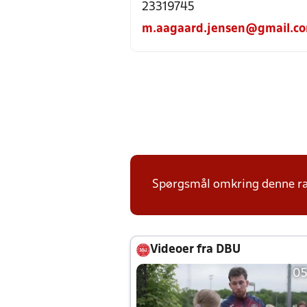
23319745
m.aagaard.jensen@gmail.c
Spørgsmål omkring denne ræk
Videoer fra DBU
05