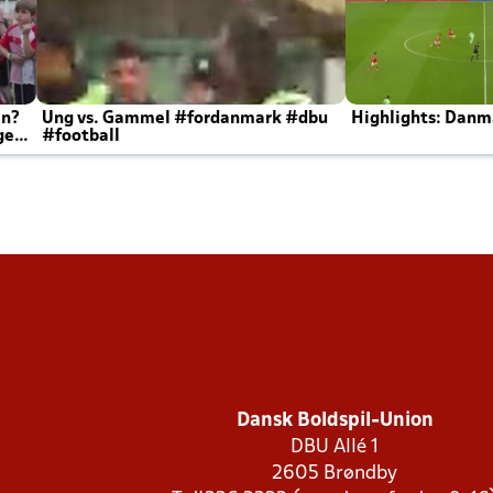
en?
Ung vs. Gammel #fordanmark #dbu
Highlights: Danma
ger
#football
Dansk Boldspil-Union
DBU Allé 1
2605 Brøndby