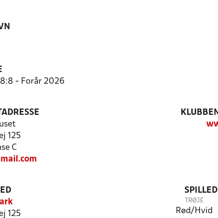
VN
E
 8:8 - Forår 2026
TADRESSE
KLUBBEN
uset
ww
j 125
se C
mail.com
TED
SPILLE
TRØJE
ark
Rød/Hvid
j 125