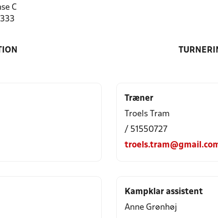
se C
5333
TION
TURNERI
Træner
Troels Tram
/ 51550727
troels.tram@gmail.co
Kampklar assistent
Anne Grønhøj