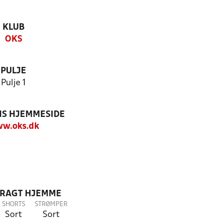
KLUB
OKS
PULJE
Pulje 1
S HJEMMESIDE
w.oks.dk
DRAGT HJEMME
SHORTS
STRØMPER
Sort
Sort