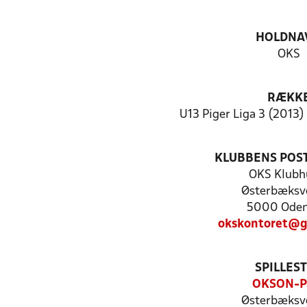
HOLDNA
OKS
RÆKK
U13 Piger Liga 3 (2013)
KLUBBENS POS
OKS Klubh
Østerbæksve
5000 Oden
okskontoret@g
SPILLES
OKSON-P
Østerbæksve