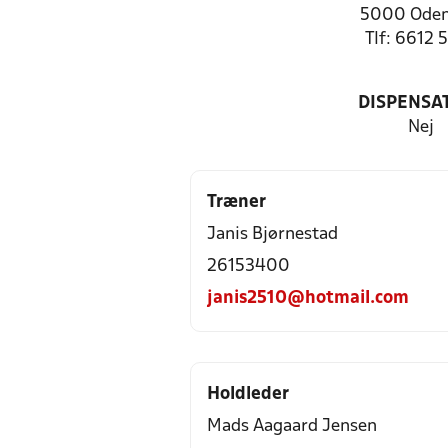
5000 Oden
Tlf: 6612 
DISPENSA
Nej
Træner
Janis Bjørnestad
26153400
janis2510@hotmail.com
Holdleder
Mads Aagaard Jensen