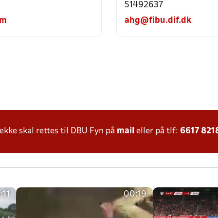
51492637
om
ahg@fibu.dif.dk
ke skal rettes til DBU Fyn på
mail
eller på tlf:
6617 821
:11
00:19