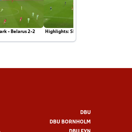
rk - Belarus 2-2
Highlights: Skotland - Danmark 4-2
J
E
DBU
DBU BORNHOLM
DBU FYN