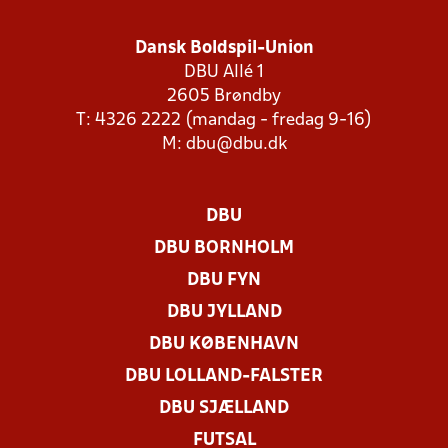
Dansk Boldspil-Union
DBU Allé 1
2605 Brøndby
T: 4326 2222 (mandag - fredag 9-16)
M:
dbu@dbu.dk
DBU
DBU BORNHOLM
DBU FYN
DBU JYLLAND
DBU KØBENHAVN
DBU LOLLAND-FALSTER
DBU SJÆLLAND
FUTSAL