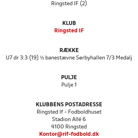
Ringsted IF (2)
KLUB
Ringsted IF
RÆKKE
U7 dr 3:3 (19) ½ banestævne Sørbyhallen 7/3 Medalj
PULJE
Pulje 1
KLUBBENS POSTADRESSE
Ringsted If - Fodboldhuset
Stadion Allé 6
4100 Ringsted
Kontor@rif-fodbold.dk