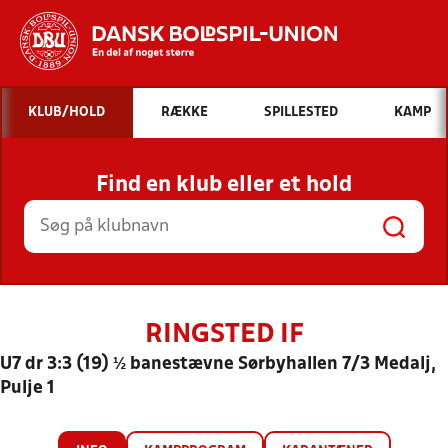
Hvad vil du søge efter?
KLUB/HOLD
RÆKKE
SPILLESTED
KAMP
INDHOLD OG NYHEDER
Find en klub eller et hold
STILLINGER, RESULTATER, KLUBBER OG
HOLD
RINGSTED IF
U7 dr 3:3 (19) ½ banestævne Sørbyhallen 7/3 Medalj,
Pulje 1