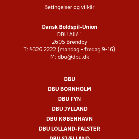
Betingelser og vilkår
Dansk Boldspil-Union
DBU Allé 1
2605 Brøndby
T: 4326 2222 (mandag - fredag 9-16)
M:
dbu@dbu.dk
DBU
DBU BORNHOLM
DBU FYN
DBU JYLLAND
DBU KØBENHAVN
DBU LOLLAND-FALSTER