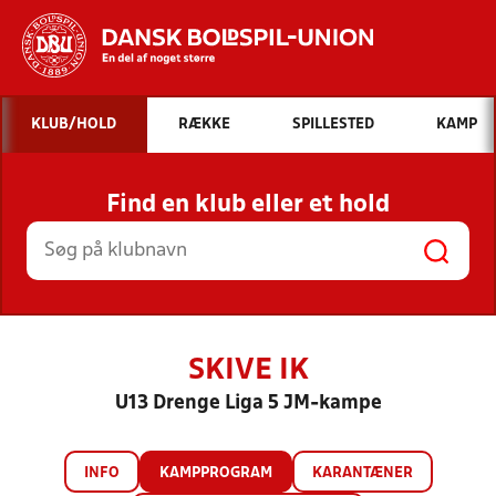
Hvad vil du søge efter?
KLUB/HOLD
RÆKKE
SPILLESTED
KAMP
INDHOLD OG NYHEDER
Find en klub eller et hold
STILLINGER, RESULTATER, KLUBBER OG
HOLD
SKIVE IK
U13 Drenge Liga 5 JM-kampe
INFO
KAMPPROGRAM
KARANTÆNER