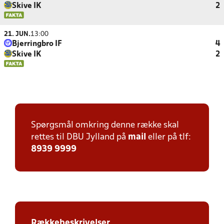
Skive IK
2
21. JUN.
13:00
Bjerringbro IF
4
Skive IK
2
Spørgsmål omkring denne række skal
rettes til DBU Jylland på
mail
eller på tlf:
8939 9999
Rækkebeskrivelser