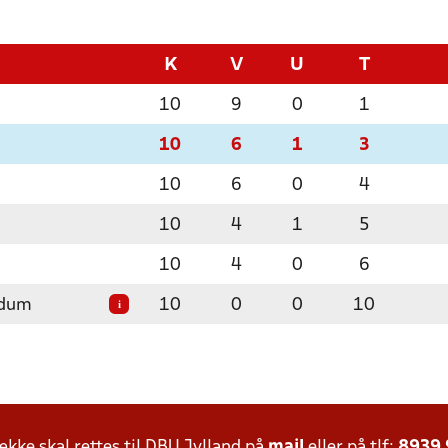
K
V
U
T
10
9
0
1
10
6
1
3
10
6
0
4
10
4
1
5
10
4
0
6
rdum
10
0
0
10
i
ke skal rettes til DBU Jylland på
mail
eller på tlf:
8939