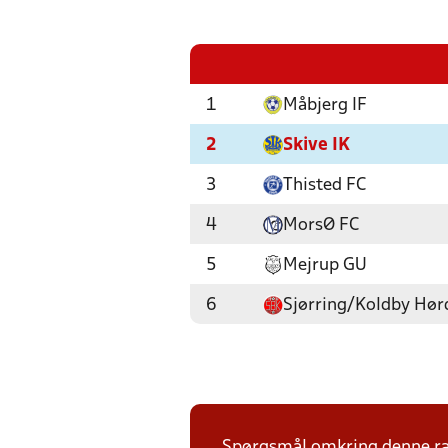
1
Måbjerg IF
2
Skive IK
3
Thisted FC
4
MorsØ FC
5
Mejrup GU
6
Sjørring/Koldby Hø
Spørgsmål omkring denne ræk