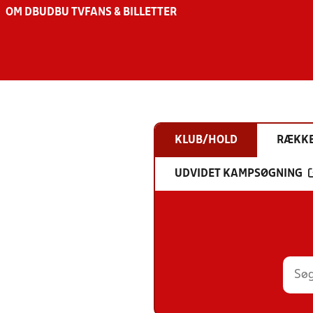
OM DBU
DBU TV
FANS & BILLETTER
KLUB/HOLD
RÆKK
UDVIDET KAMPSØGNING