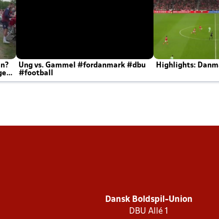
en?
Ung vs. Gammel #fordanmark #dbu
Highlights: Danma
ger
#football
Dansk Boldspil-Union
DBU Allé 1