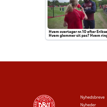
Hvem overtager nr.10 efter Eriks
Hvem glemmer sit pas? Hvem rin
Joachim altid til efter kampe?
Nyhedsbreve
Nyheder