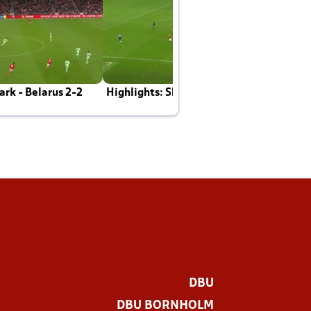
rk - Belarus 2-2
Highlights: Skotland - Danmark 4-2
J
E
DBU
DBU BORNHOLM