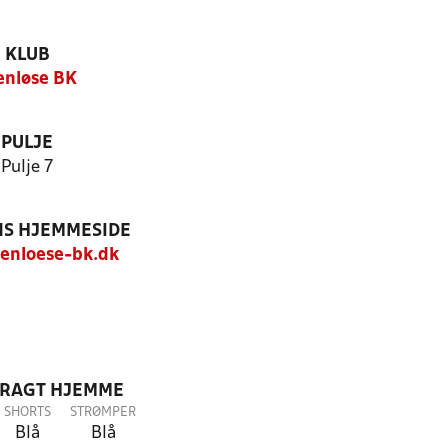
KLUB
enløse BK
PULJE
Pulje 7
S HJEMMESIDE
enloese-bk.dk
DRAGT HJEMME
SHORTS
STRØMPER
Blå
Blå