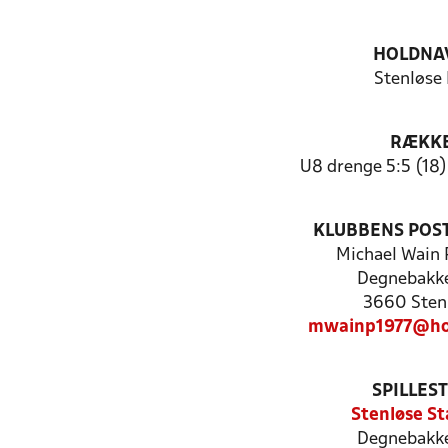
HOLDNA
Stenløse
RÆKK
U8 drenge 5:5 (18) 
KLUBBENS POS
Michael Wain 
Degnebakk
3660 Sten
mwainp1977@ho
SPILLES
Stenløse St
Degnebakk