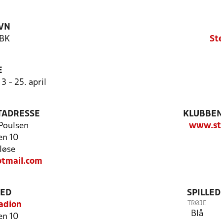
VN
 BK
St
E
3 - 25. april
TADRESSE
KLUBBEN
Poulsen
www.st
en 10
løse
tmail.com
TED
SPILLE
TRØJE
adion
Blå
en 10