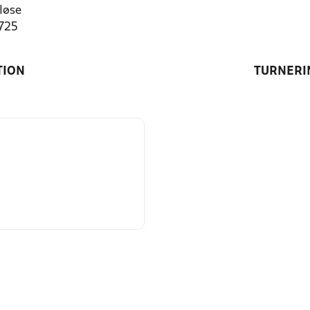
løse
1725
TION
TURNERI