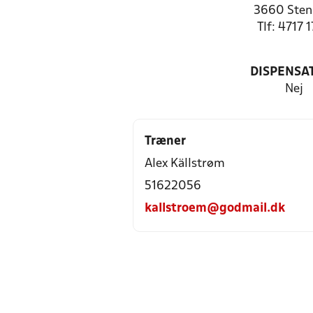
3660 Sten
Tlf: 4717 
DISPENSA
Nej
Træner
Alex Källstrøm
51622056
kallstroem@godmail.dk