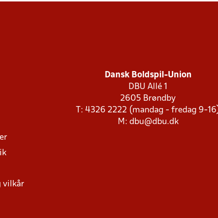
Dansk Boldspil-Union
DBU Allé 1
2605 Brøndby
T: 4326 2222 (mandag - fredag 9-16
M:
dbu@dbu.dk
ger
ik
 vilkår