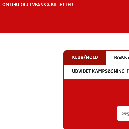
OM DBU
DBU TV
FANS & BILLETTER
KLUB/HOLD
RÆKK
UDVIDET KAMPSØGNING