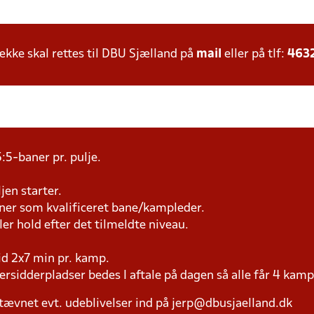
ke skal rettes til DBU Sjælland på
mail
eller på tlf:
463
:5-baner pr. pulje.
jen starter.
æner som kvalificeret bane/kampleder.
ller hold efter det tilmeldte niveau.
tid 2x7 min pr. kamp.
versidderpladser bedes I aftale på dagen så alle får 4 kamp
tævnet evt. udeblivelser ind på jerp@dbusjaelland.dk