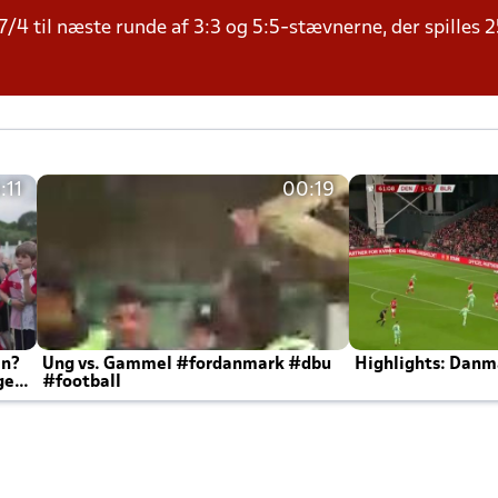
/4 til næste runde af 3:3 og 5:5-stævnerne, der spilles 2
:11
00:19
en?
Ung vs. Gammel #fordanmark #dbu
Highlights: Danma
ger
#football