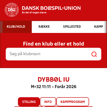
Hvad vil du søge efter?
KLUB/HOLD
RÆKKE
SPILLESTED
KAMP
INDHOLD OG NYHEDER
Find en klub eller et hold
STILLINGER, RESULTATER, KLUBBER OG
HOLD
DYBBØL IU
M+32 11:11 - Forår 2026
STILLING
INFO
KAMPPROGRAM