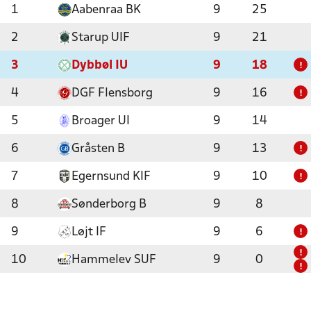
1
Aabenraa BK
9
25
2
Starup UIF
9
21
3
Dybbøl IU
9
18
!
4
DGF Flensborg
9
16
!
5
Broager UI
9
14
6
Gråsten B
9
13
!
7
Egernsund KIF
9
10
!
8
Sønderborg B
9
8
9
Løjt IF
9
6
!
!
10
Hammelev SUF
9
0
!