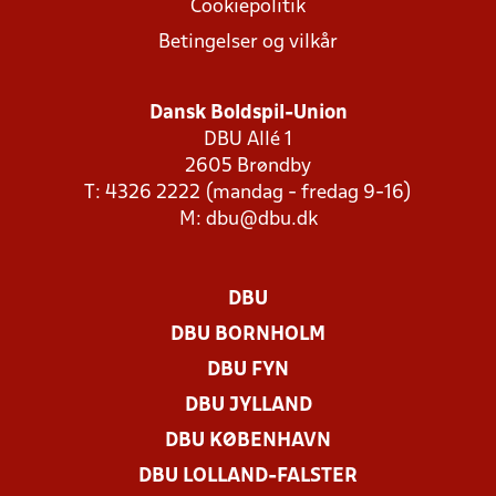
Cookiepolitik
Betingelser og vilkår
Dansk Boldspil-Union
DBU Allé 1
2605 Brøndby
T: 4326 2222 (mandag - fredag 9-16)
M:
dbu@dbu.dk
DBU
DBU BORNHOLM
DBU FYN
DBU JYLLAND
DBU KØBENHAVN
DBU LOLLAND-FALSTER