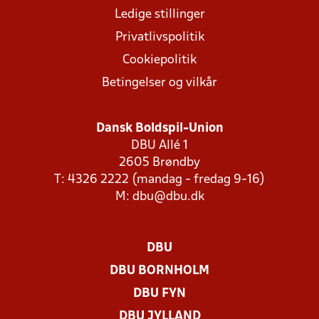
Ledige stillinger
Privatlivspolitik
Cookiepolitik
Betingelser og vilkår
Dansk Boldspil-Union
DBU Allé 1
2605 Brøndby
T: 4326 2222 (mandag - fredag 9-16)
M:
dbu@dbu.dk
DBU
DBU BORNHOLM
DBU FYN
DBU JYLLAND