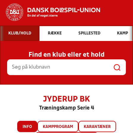
Hvad vil du søge efter?
KLUB/HOLD
RÆKKE
SPILLESTED
KAMP
INDHOLD OG NYHEDER
Find en klub eller et hold
STILLINGER, RESULTATER, KLUBBER OG
HOLD
JYDERUP BK
Træningskamp Serie 4
INFO
KAMPPROGRAM
KARANTÆNER