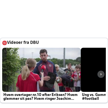
Videoer fra DBU
Hvem overtager nr.10 efter Eriksen? Hvem
Ung vs. Gamm
glemmer sit pas? Hvem ringer Joachim
#football
altid til efter kampe?